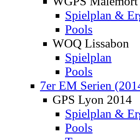
WGPS Malemort
Spielplan & Er
Pools
WOQ Lissabon
Spielplan
Pools
7er EM Serien (201
GPS Lyon 2014
Spielplan & Er
Pools