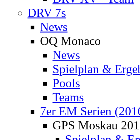
DRV 7s
News
OQ Monaco
News
Spielplan & Erge
Pools
Teams
7er EM Serien (201
GPS Moskau 201
Spielplan & Er