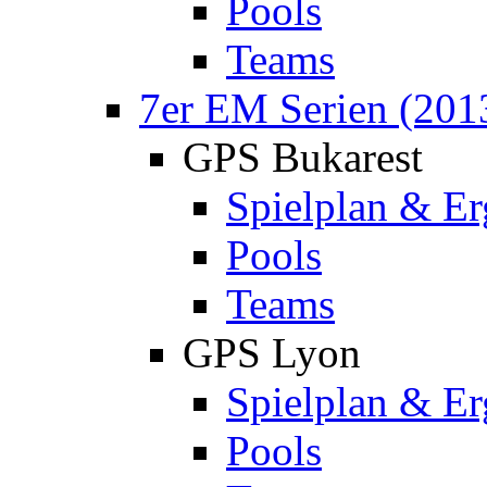
Pools
Teams
7er EM Serien (201
GPS Bukarest
Spielplan & Er
Pools
Teams
GPS Lyon
Spielplan & Er
Pools