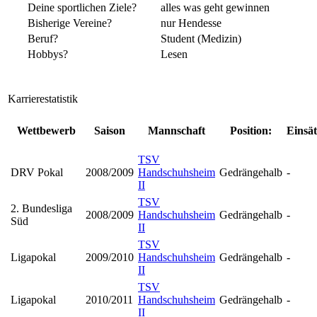
Deine sportlichen Ziele?
alles was geht gewinnen
Bisherige Vereine?
nur Hendesse
Beruf?
Student (Medizin)
Hobbys?
Lesen
Karrierestatistik
Wettbewerb
Saison
Mannschaft
Position:
Einsät
TSV
DRV Pokal
2008/2009
Handschuhsheim
Gedrängehalb
-
II
TSV
2. Bundesliga
2008/2009
Handschuhsheim
Gedrängehalb
-
Süd
II
TSV
Ligapokal
2009/2010
Handschuhsheim
Gedrängehalb
-
II
TSV
Ligapokal
2010/2011
Handschuhsheim
Gedrängehalb
-
II