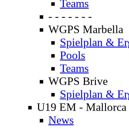
Teams
- - - - - - -
WGPS Marbella
Spielplan & Er
Pools
Teams
WGPS Brive
Spielplan & Er
U19 EM - Mallorca
News