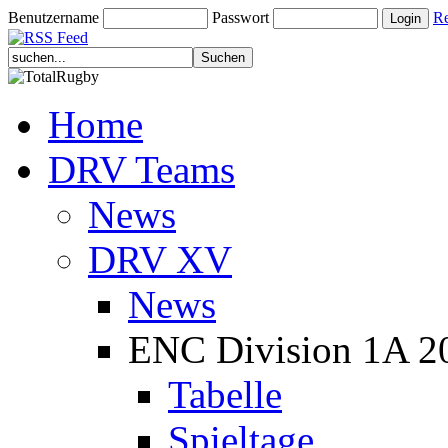
Benutzername
Passwort
Re
Home
DRV Teams
News
DRV XV
News
ENC Division 1A 2
Tabelle
Spieltage