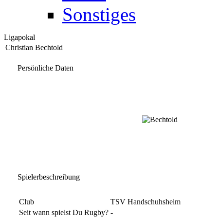
Sonstiges
Ligapokal
Christian Bechtold
Persönliche Daten
Spielerbeschreibung
Club
TSV Handschuhsheim
Seit wann spielst Du Rugby?
-