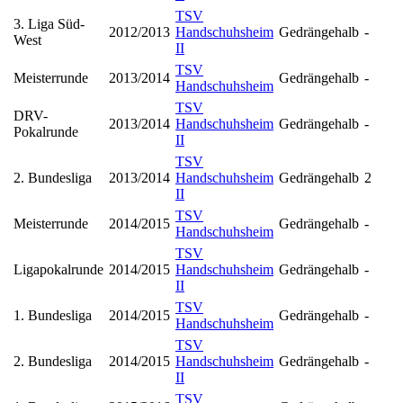
TSV
3. Liga Süd-
2012/2013
Handschuhsheim
Gedrängehalb
-
West
II
TSV
Meisterrunde
2013/2014
Gedrängehalb
-
Handschuhsheim
TSV
DRV-
2013/2014
Handschuhsheim
Gedrängehalb
-
Pokalrunde
II
TSV
2. Bundesliga
2013/2014
Handschuhsheim
Gedrängehalb
2
II
TSV
Meisterrunde
2014/2015
Gedrängehalb
-
Handschuhsheim
TSV
Ligapokalrunde
2014/2015
Handschuhsheim
Gedrängehalb
-
II
TSV
1. Bundesliga
2014/2015
Gedrängehalb
-
Handschuhsheim
TSV
2. Bundesliga
2014/2015
Handschuhsheim
Gedrängehalb
-
II
TSV