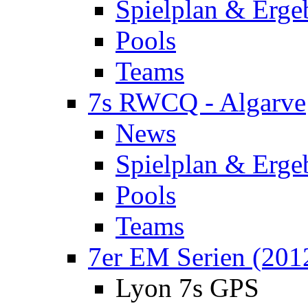
Spielplan & Erge
Pools
Teams
7s RWCQ - Algarve
News
Spielplan & Erge
Pools
Teams
7er EM Serien (201
Lyon 7s GPS