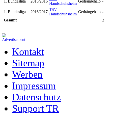
1. Bundesliga
2015/2016
Gedrängehalb
-
Handschuhsheim
TSV
1. Bundesliga
2016/2017
Gedrängehalb
-
Handschuhsheim
Gesamt
2
Kontakt
Sitemap
Werben
Impressum
Datenschutz
Support TR