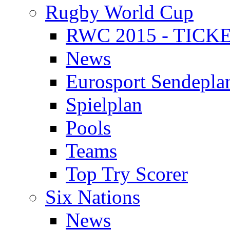
Rugby World Cup
RWC 2015 - TICK
News
Eurosport Sendepla
Spielplan
Pools
Teams
Top Try Scorer
Six Nations
News