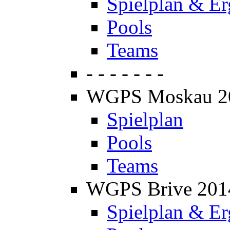
Spielplan & Er
Pools
Teams
- - - - - - -
WGPS Moskau 2
Spielplan
Pools
Teams
WGPS Brive 201
Spielplan & Er