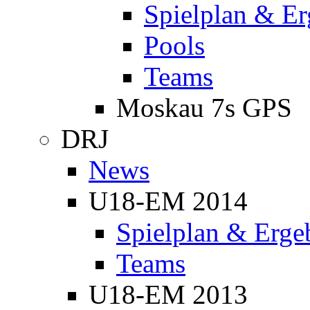
Spielplan & Er
Pools
Teams
Moskau 7s GPS
DRJ
News
U18-EM 2014
Spielplan & Erge
Teams
U18-EM 2013