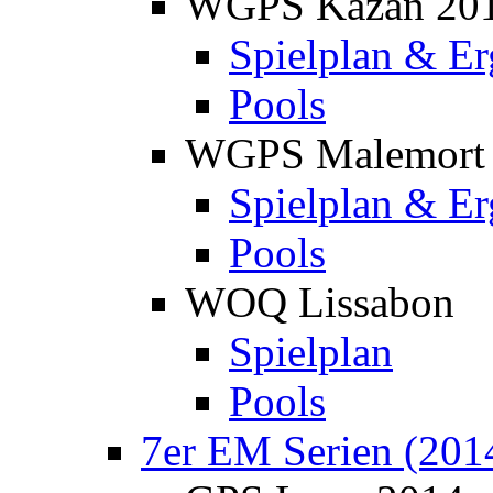
WGPS Kazan 20
Spielplan & Er
Pools
WGPS Malemort
Spielplan & Er
Pools
WOQ Lissabon
Spielplan
Pools
7er EM Serien (201