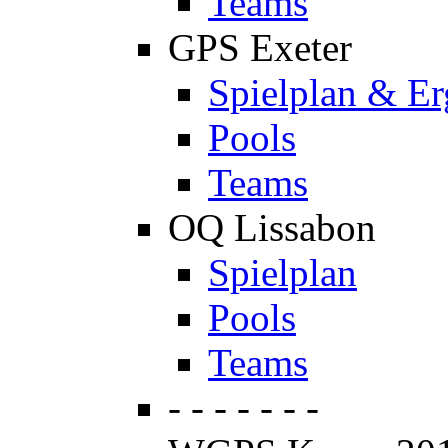
Teams
GPS Exeter
Spielplan & Er
Pools
Teams
OQ Lissabon
Spielplan
Pools
Teams
- - - - - - -