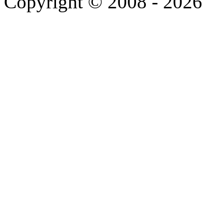
Copyright © 2008 - 2026