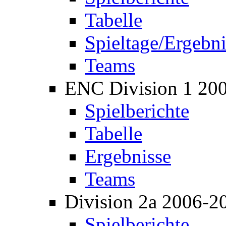
Tabelle
Spieltage/Ergebni
Teams
ENC Division 1 20
Spielberichte
Tabelle
Ergebnisse
Teams
Division 2a 2006-2
Spielberichte