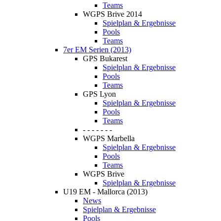
Teams
WGPS Brive 2014
Spielplan & Ergebnisse
Pools
Teams
7er EM Serien (2013)
GPS Bukarest
Spielplan & Ergebnisse
Pools
Teams
GPS Lyon
Spielplan & Ergebnisse
Pools
Teams
- - - - - - -
WGPS Marbella
Spielplan & Ergebnisse
Pools
Teams
WGPS Brive
Spielplan & Ergebnisse
U19 EM - Mallorca (2013)
News
Spielplan & Ergebnisse
Pools