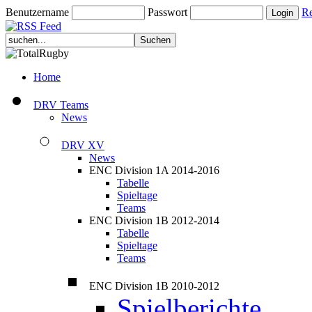
Benutzername
Passwort
Re
Home
DRV Teams
News
DRV XV
News
ENC Division 1A 2014-2016
Tabelle
Spieltage
Teams
ENC Division 1B 2012-2014
Tabelle
Spieltage
Teams
ENC Division 1B 2010-2012
Spielberichte