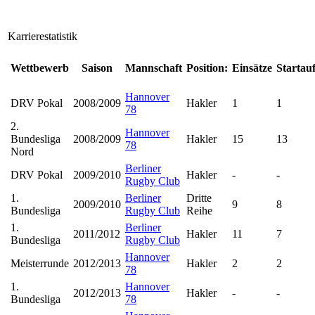
Karrierestatistik
Wettbewerb
Saison
Mannschaft
Position:
Einsätze
Startauf
Hannover
DRV Pokal
2008/2009
Hakler
1
1
78
2.
Hannover
Bundesliga
2008/2009
Hakler
15
13
78
Nord
Berliner
DRV Pokal
2009/2010
Hakler
-
-
Rugby Club
1.
Berliner
Dritte
2009/2010
9
8
Bundesliga
Rugby Club
Reihe
1.
Berliner
2011/2012
Hakler
11
7
Bundesliga
Rugby Club
Hannover
Meisterrunde
2012/2013
Hakler
2
2
78
1.
Hannover
2012/2013
Hakler
-
-
Bundesliga
78