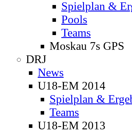
Spielplan & Er
Pools
Teams
Moskau 7s GPS
DRJ
News
U18-EM 2014
Spielplan & Erge
Teams
U18-EM 2013