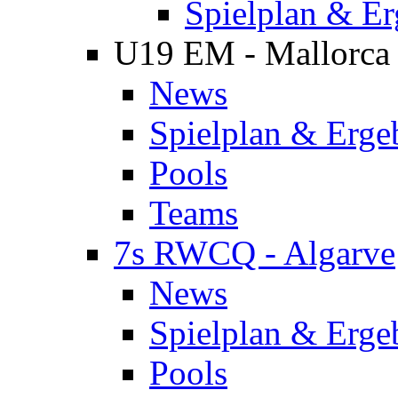
Spielplan & Er
U19 EM - Mallorca
News
Spielplan & Erge
Pools
Teams
7s RWCQ - Algarve
News
Spielplan & Erge
Pools