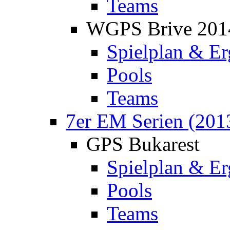
Teams
WGPS Brive 201
Spielplan & Er
Pools
Teams
7er EM Serien (201
GPS Bukarest
Spielplan & Er
Pools
Teams