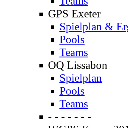
Teams
GPS Exeter
Spielplan & Er
Pools
Teams
OQ Lissabon
Spielplan
Pools
Teams
- - - - - - -