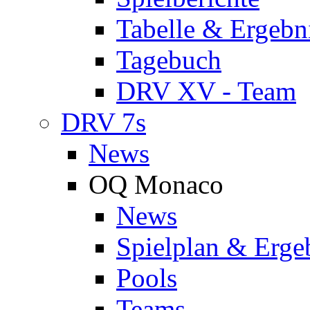
Tabelle & Ergebn
Tagebuch
DRV XV - Team
DRV 7s
News
OQ Monaco
News
Spielplan & Erge
Pools
Teams