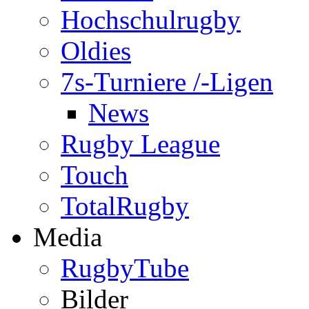
Hochschulrugby
Oldies
7s-Turniere /-Ligen
News
Rugby League
Touch
TotalRugby
Media
RugbyTube
Bilder