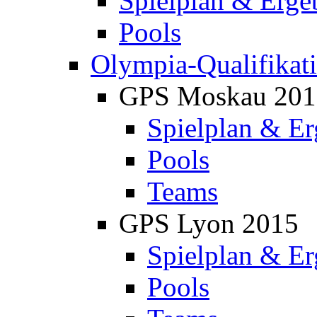
Spielplan & Erge
Pools
Olympia-Qualifikat
GPS Moskau 201
Spielplan & Er
Pools
Teams
GPS Lyon 2015
Spielplan & Er
Pools