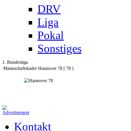
DRV
Liga
Pokal
Sonstiges
1. Bundesliga
Mannschaftskader Hannover 78 [ 78 ]
Kontakt