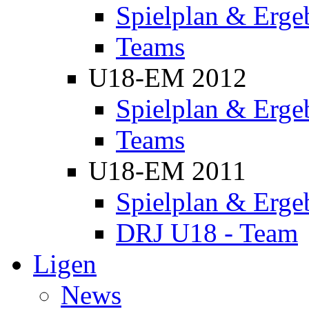
Spielplan & Erge
Teams
U18-EM 2012
Spielplan & Erge
Teams
U18-EM 2011
Spielplan & Erge
DRJ U18 - Team
Ligen
News