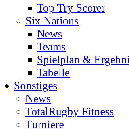
Top Try Scorer
Six Nations
News
Teams
Spielplan & Ergebni
Tabelle
Sonstiges
News
TotalRugby Fitness
Turniere