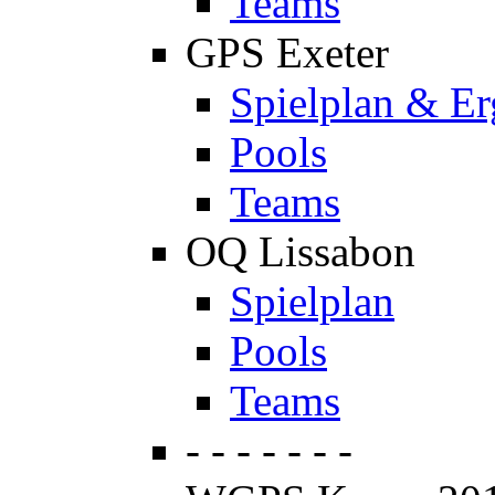
Teams
GPS Exeter
Spielplan & Er
Pools
Teams
OQ Lissabon
Spielplan
Pools
Teams
- - - - - - -