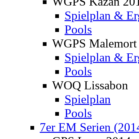
WGPS Kazan 20
Spielplan & Er
Pools
WGPS Malemort
Spielplan & Er
Pools
WOQ Lissabon
Spielplan
Pools
7er EM Serien (201