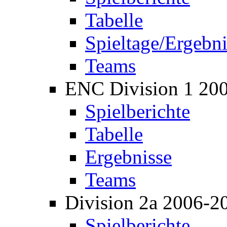
Tabelle
Spieltage/Ergebni
Teams
ENC Division 1 20
Spielberichte
Tabelle
Ergebnisse
Teams
Division 2a 2006-2
Spielberichte