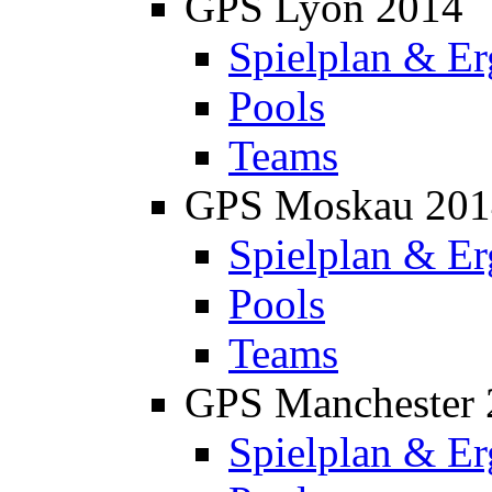
GPS Lyon 2014
Spielplan & Er
Pools
Teams
GPS Moskau 201
Spielplan & Er
Pools
Teams
GPS Manchester 
Spielplan & Er