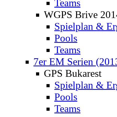
Teams
WGPS Brive 201
Spielplan & Er
Pools
Teams
7er EM Serien (201
GPS Bukarest
Spielplan & Er
Pools
Teams