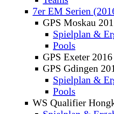
7er EM Serien (201
GPS Moskau 201
Spielplan & Er
Pools
GPS Exeter 2016
GPS Gdingen 20
Spielplan & Er
Pools
WS Qualifier Hong