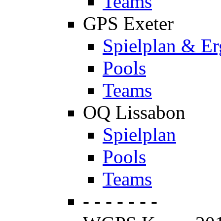
Teams
GPS Exeter
Spielplan & Er
Pools
Teams
OQ Lissabon
Spielplan
Pools
Teams
- - - - - - -