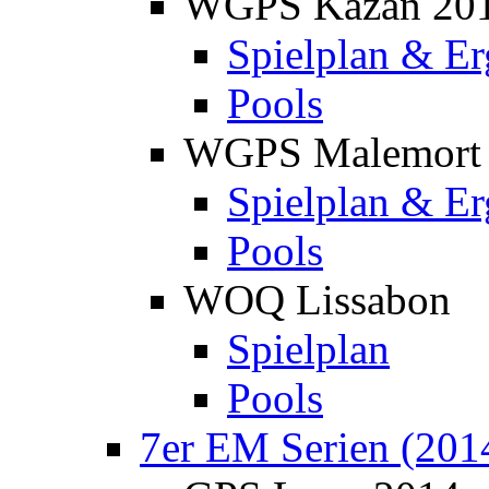
WGPS Kazan 20
Spielplan & Er
Pools
WGPS Malemort
Spielplan & Er
Pools
WOQ Lissabon
Spielplan
Pools
7er EM Serien (201