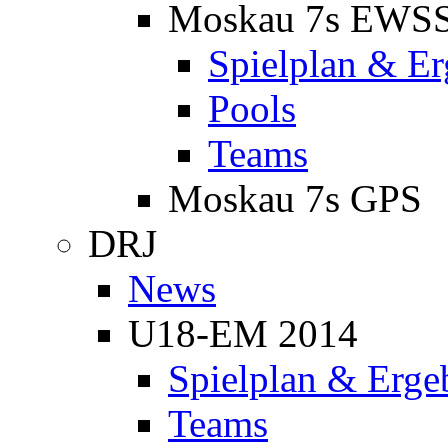
Moskau 7s EWS
Spielplan & Er
Pools
Teams
Moskau 7s GPS
DRJ
News
U18-EM 2014
Spielplan & Erge
Teams