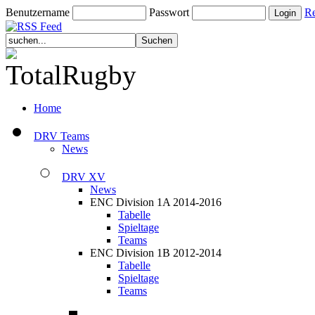
Benutzername
Passwort
Re
Home
DRV Teams
News
DRV XV
News
ENC Division 1A 2014-2016
Tabelle
Spieltage
Teams
ENC Division 1B 2012-2014
Tabelle
Spieltage
Teams