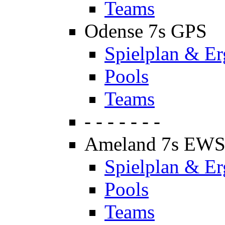
Teams
Odense 7s GPS
Spielplan & Er
Pools
Teams
- - - - - - -
Ameland 7s EW
Spielplan & Er
Pools
Teams