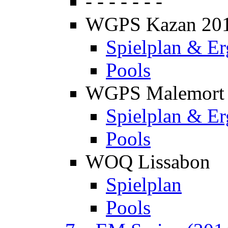
- - - - - - -
WGPS Kazan 20
Spielplan & Er
Pools
WGPS Malemort
Spielplan & Er
Pools
WOQ Lissabon
Spielplan
Pools