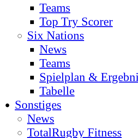
Teams
Top Try Scorer
Six Nations
News
Teams
Spielplan & Ergebni
Tabelle
Sonstiges
News
TotalRugby Fitness