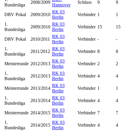
2008/2009
Schluss
9
9
Bundesliga
Hannover
RK 03
DRV Pokal
2009/2010
Verbinder
1
1
Berlin
1.
RK 03
2009/2010
Verbinder
15
15
Bundesliga
Berlin
RK 03
DRV Pokal
2010/2011
Verbinder
-
-
Berlin
1.
RK 03
2011/2012
Verbinder
8
8
Bundesliga
Berlin
RK 03
Meisterrunde
2012/2013
Verbinder
2
2
Berlin
1.
RK 03
2012/2013
Verbinder
4
4
Bundesliga
Berlin
RK 03
Meisterrunde
2013/2014
Verbinder
1
1
Berlin
1.
RK 03
2013/2014
Verbinder
4
4
Bundesliga
Berlin
RK 03
Meisterrunde
2014/2015
Verbinder
7
7
Berlin
1.
RK 03
2014/2015
Verbinder
4
4
Bundesliga
Berlin