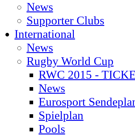
News
Supporter Clubs
International
News
Rugby World Cup
RWC 2015 - TICK
News
Eurosport Sendepla
Spielplan
Pools