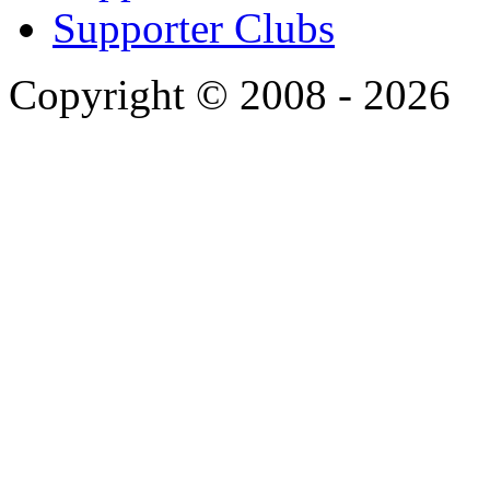
Supporter Clubs
Copyright © 2008 - 2026