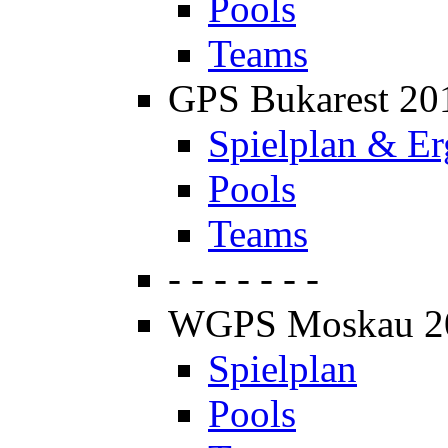
Pools
Teams
GPS Bukarest 20
Spielplan & Er
Pools
Teams
- - - - - - -
WGPS Moskau 2
Spielplan
Pools