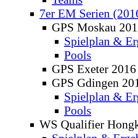
7er EM Serien (201
GPS Moskau 201
Spielplan & Er
Pools
GPS Exeter 2016
GPS Gdingen 20
Spielplan & Er
Pools
WS Qualifier Hong