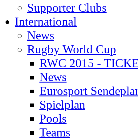
Supporter Clubs
International
News
Rugby World Cup
RWC 2015 - TICK
News
Eurosport Sendepla
Spielplan
Pools
Teams