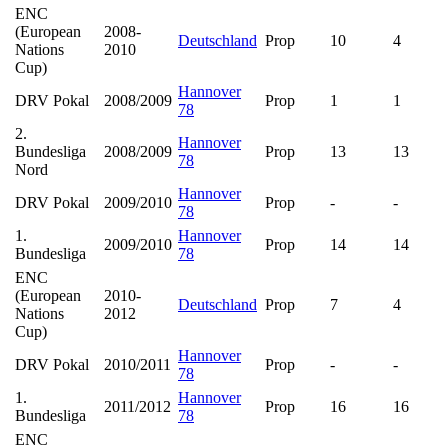
ENC
(European
2008-
Deutschland
Prop
10
4
Nations
2010
Cup)
Hannover
DRV Pokal
2008/2009
Prop
1
1
78
2.
Hannover
Bundesliga
2008/2009
Prop
13
13
78
Nord
Hannover
DRV Pokal
2009/2010
Prop
-
-
78
1.
Hannover
2009/2010
Prop
14
14
Bundesliga
78
ENC
(European
2010-
Deutschland
Prop
7
4
Nations
2012
Cup)
Hannover
DRV Pokal
2010/2011
Prop
-
-
78
1.
Hannover
2011/2012
Prop
16
16
Bundesliga
78
ENC