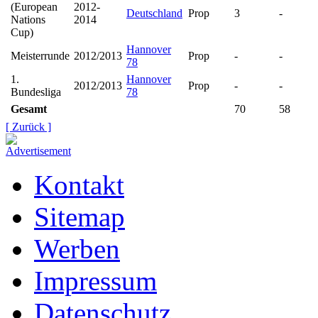
(European
2012-
Deutschland
Prop
3
-
Nations
2014
Cup)
Hannover
Meisterrunde
2012/2013
Prop
-
-
78
1.
Hannover
2012/2013
Prop
-
-
Bundesliga
78
Gesamt
70
58
[ Zurück ]
Kontakt
Sitemap
Werben
Impressum
Datenschutz