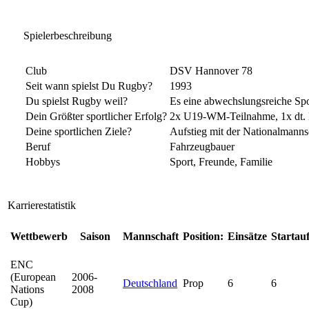
Spielerbeschreibung
Club
DSV Hannover 78
Seit wann spielst Du Rugby?
1993
Du spielst Rugby weil?
Es eine abwechslungsreiche Sporta
Dein Größter sportlicher Erfolg?
2x U19-WM-Teilnahme, 1x dt. 
Deine sportlichen Ziele?
Aufstieg mit der Nationalmanns
Beruf
Fahrzeugbauer
Hobbys
Sport, Freunde, Familie
Karrierestatistik
Wettbewerb
Saison
Mannschaft
Position:
Einsätze
Startauf
ENC
(European
2006-
Deutschland
Prop
6
6
Nations
2008
Cup)