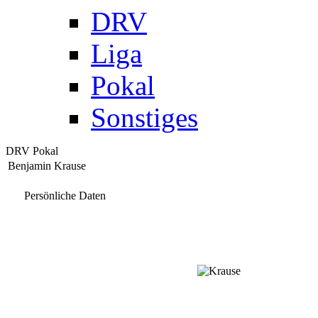
DRV
Liga
Pokal
Sonstiges
DRV Pokal
Benjamin Krause
Persönliche Daten