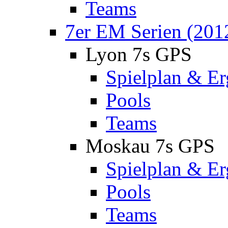
Teams
7er EM Serien (201
Lyon 7s GPS
Spielplan & Er
Pools
Teams
Moskau 7s GPS
Spielplan & Er
Pools
Teams