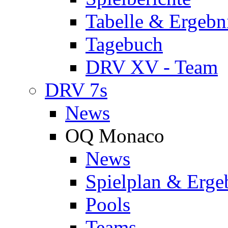
Tabelle & Ergebn
Tagebuch
DRV XV - Team
DRV 7s
News
OQ Monaco
News
Spielplan & Erge
Pools
Teams