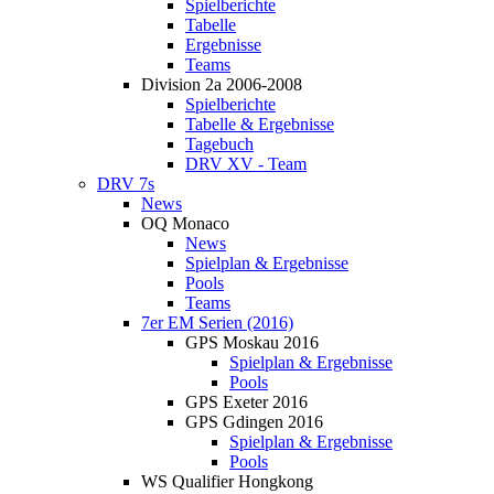
Spielberichte
Tabelle
Ergebnisse
Teams
Division 2a 2006-2008
Spielberichte
Tabelle & Ergebnisse
Tagebuch
DRV XV - Team
DRV 7s
News
OQ Monaco
News
Spielplan & Ergebnisse
Pools
Teams
7er EM Serien (2016)
GPS Moskau 2016
Spielplan & Ergebnisse
Pools
GPS Exeter 2016
GPS Gdingen 2016
Spielplan & Ergebnisse
Pools
WS Qualifier Hongkong