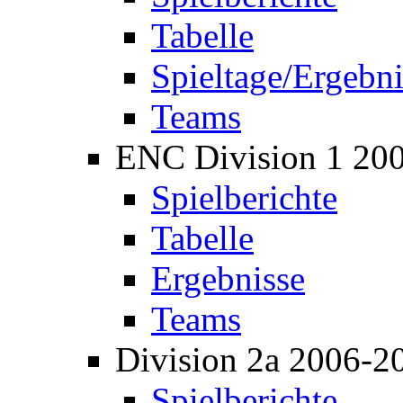
Tabelle
Spieltage/Ergebni
Teams
ENC Division 1 20
Spielberichte
Tabelle
Ergebnisse
Teams
Division 2a 2006-2
Spielberichte