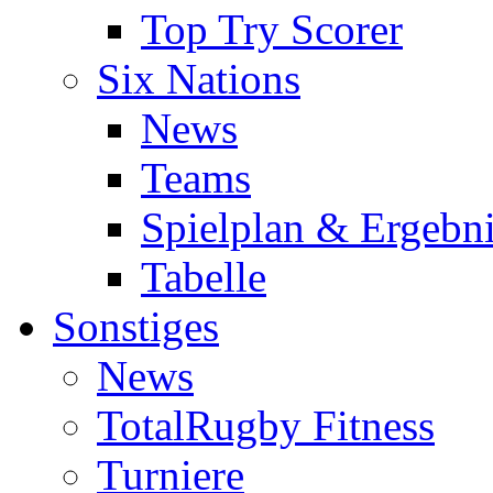
Top Try Scorer
Six Nations
News
Teams
Spielplan & Ergebni
Tabelle
Sonstiges
News
TotalRugby Fitness
Turniere