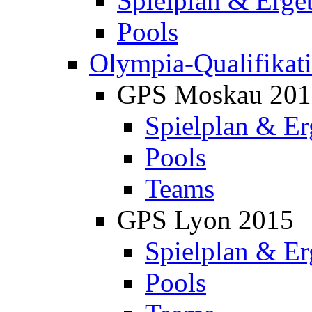
Spielplan & Erge
Pools
Olympia-Qualifikat
GPS Moskau 201
Spielplan & Er
Pools
Teams
GPS Lyon 2015
Spielplan & Er
Pools