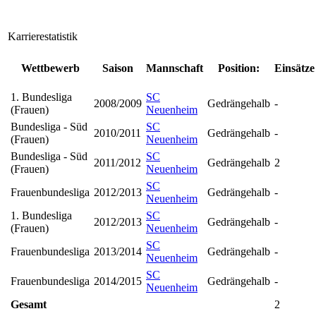
Karrierestatistik
Wettbewerb
Saison
Mannschaft
Position:
Einsätze
1. Bundesliga
SC
2008/2009
Gedrängehalb
-
(Frauen)
Neuenheim
Bundesliga - Süd
SC
2010/2011
Gedrängehalb
-
(Frauen)
Neuenheim
Bundesliga - Süd
SC
2011/2012
Gedrängehalb
2
(Frauen)
Neuenheim
SC
Frauenbundesliga
2012/2013
Gedrängehalb
-
Neuenheim
1. Bundesliga
SC
2012/2013
Gedrängehalb
-
(Frauen)
Neuenheim
SC
Frauenbundesliga
2013/2014
Gedrängehalb
-
Neuenheim
SC
Frauenbundesliga
2014/2015
Gedrängehalb
-
Neuenheim
Gesamt
2