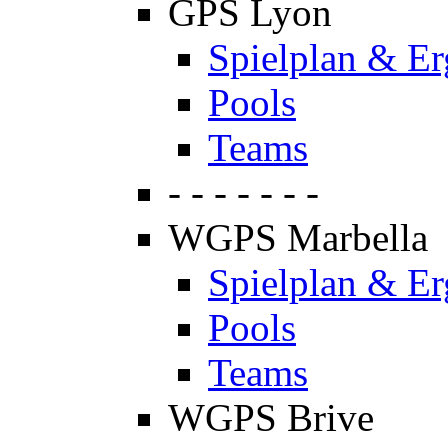
GPS Lyon
Spielplan & Er
Pools
Teams
- - - - - - -
WGPS Marbella
Spielplan & Er
Pools
Teams
WGPS Brive