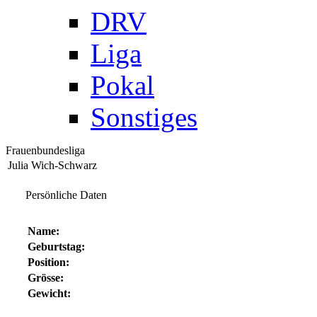
DRV
Liga
Pokal
Sonstiges
Frauenbundesliga
Julia Wich-Schwarz
Persönliche Daten
Name:
Geburtstag:
Position:
Grösse:
Gewicht: