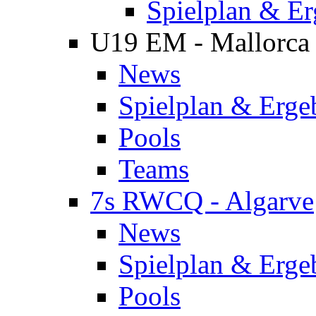
Spielplan & Er
U19 EM - Mallorca
News
Spielplan & Erge
Pools
Teams
7s RWCQ - Algarve
News
Spielplan & Erge
Pools