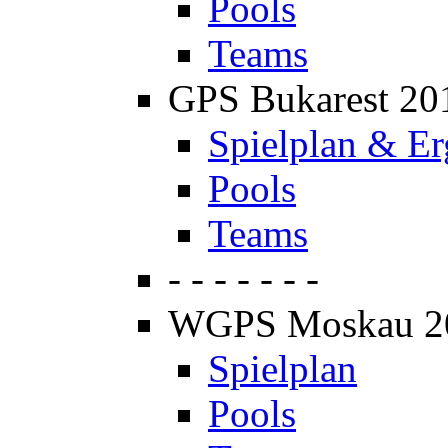
Pools
Teams
GPS Bukarest 20
Spielplan & Er
Pools
Teams
- - - - - - -
WGPS Moskau 2
Spielplan
Pools