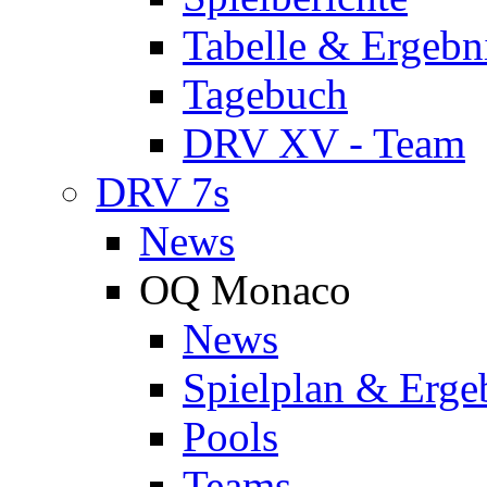
Tabelle & Ergebn
Tagebuch
DRV XV - Team
DRV 7s
News
OQ Monaco
News
Spielplan & Erge
Pools
Teams