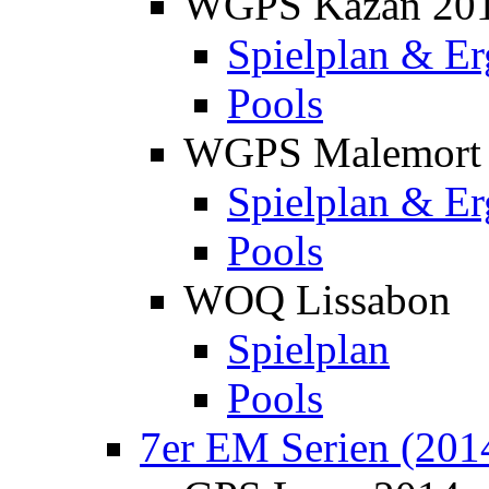
WGPS Kazan 20
Spielplan & Er
Pools
WGPS Malemort
Spielplan & Er
Pools
WOQ Lissabon
Spielplan
Pools
7er EM Serien (201