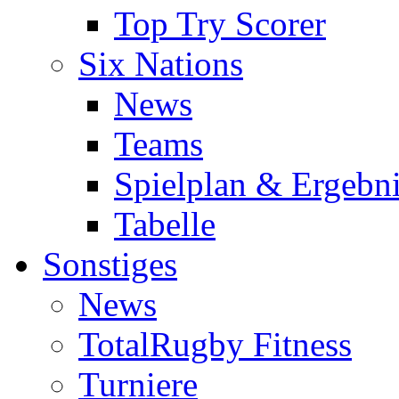
Top Try Scorer
Six Nations
News
Teams
Spielplan & Ergebni
Tabelle
Sonstiges
News
TotalRugby Fitness
Turniere