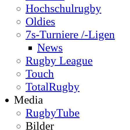
Hochschulrugby
Oldies
7s-Turniere /-Ligen
News
Rugby League
Touch
TotalRugby
Media
RugbyTube
Bilder