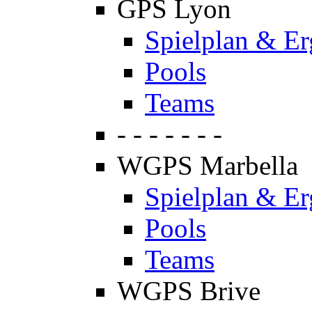
GPS Lyon
Spielplan & Er
Pools
Teams
- - - - - - -
WGPS Marbella
Spielplan & Er
Pools
Teams
WGPS Brive