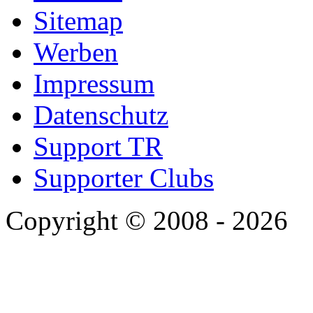
Sitemap
Werben
Impressum
Datenschutz
Support TR
Supporter Clubs
Copyright © 2008 - 2026