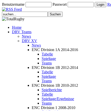
Benutzername
Passwort
Re
Home
DRV Teams
News
DRV XV
News
ENC Division 1A 2014-2016
Tabelle
Spieltage
Teams
ENC Division 1B 2012-2014
Tabelle
Spieltage
Teams
ENC Division 1B 2010-2012
Spielberichte
Tabelle
Spieltage/Ergebnisse
Teams
ENC Division 1 2008-2010