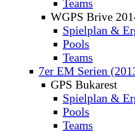
Teams
WGPS Brive 201
Spielplan & Er
Pools
Teams
7er EM Serien (201
GPS Bukarest
Spielplan & Er
Pools
Teams