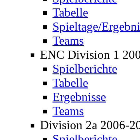
Tabelle
Spieltage/Ergebni
Teams
ENC Division 1 20
Spielberichte
Tabelle
Ergebnisse
Teams
Division 2a 2006-2
Spielberichte