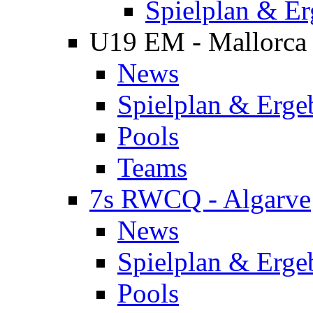
Spielplan & Er
U19 EM - Mallorca
News
Spielplan & Erge
Pools
Teams
7s RWCQ - Algarve
News
Spielplan & Erge
Pools