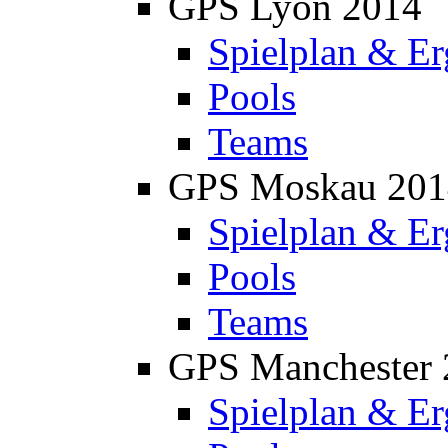
GPS Lyon 2014
Spielplan & Er
Pools
Teams
GPS Moskau 201
Spielplan & Er
Pools
Teams
GPS Manchester 
Spielplan & Er