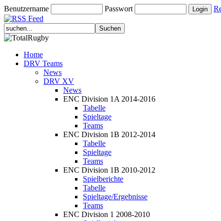
Benutzername
Passwort
Re
Home
DRV Teams
News
DRV XV
News
ENC Division 1A 2014-2016
Tabelle
Spieltage
Teams
ENC Division 1B 2012-2014
Tabelle
Spieltage
Teams
ENC Division 1B 2010-2012
Spielberichte
Tabelle
Spieltage/Ergebnisse
Teams
ENC Division 1 2008-2010