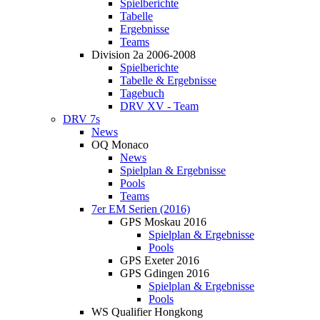
Spielberichte
Tabelle
Ergebnisse
Teams
Division 2a 2006-2008
Spielberichte
Tabelle & Ergebnisse
Tagebuch
DRV XV - Team
DRV 7s
News
OQ Monaco
News
Spielplan & Ergebnisse
Pools
Teams
7er EM Serien (2016)
GPS Moskau 2016
Spielplan & Ergebnisse
Pools
GPS Exeter 2016
GPS Gdingen 2016
Spielplan & Ergebnisse
Pools
WS Qualifier Hongkong