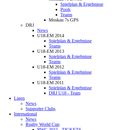
Spielplan & Ergebnisse
Pools
Teams
Moskau 7s GPS
DRJ
News
U18-EM 2014
Spielplan & Ergebnisse
Teams
U18-EM 2013
Spielplan & Ergebnisse
Teams
U18-EM 2012
Spielplan & Ergebnisse
Teams
U18-EM 2011
Spielplan & Ergebnisse
DRJ U18 - Team
Ligen
News
Supporter Clubs
International
News
Rugby World Cup
RWC 2015 - TICKETS