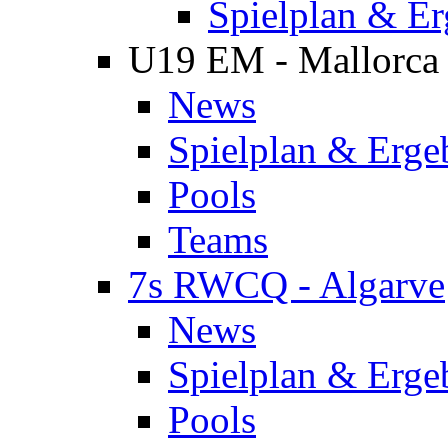
Spielplan & Er
U19 EM - Mallorca
News
Spielplan & Erge
Pools
Teams
7s RWCQ - Algarve
News
Spielplan & Erge
Pools