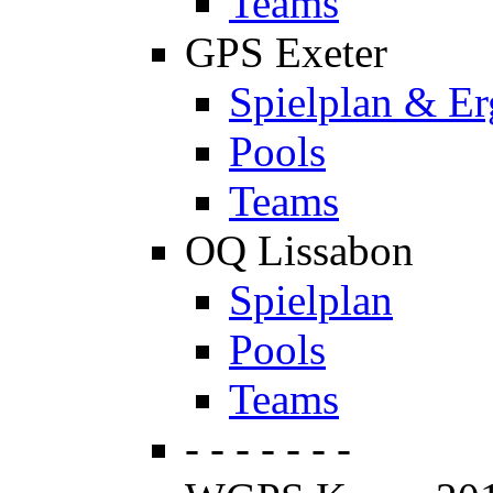
Teams
GPS Exeter
Spielplan & Er
Pools
Teams
OQ Lissabon
Spielplan
Pools
Teams
- - - - - - -