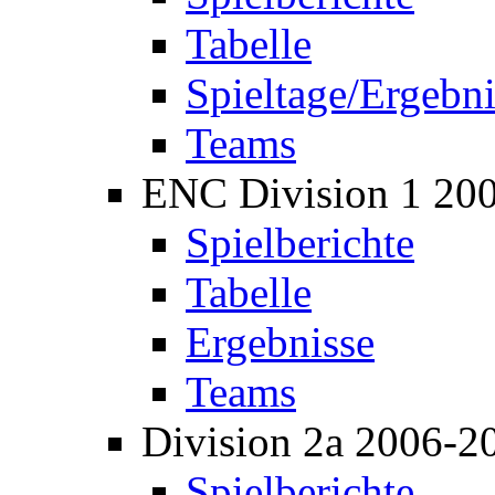
Tabelle
Spieltage/Ergebni
Teams
ENC Division 1 20
Spielberichte
Tabelle
Ergebnisse
Teams
Division 2a 2006-2
Spielberichte