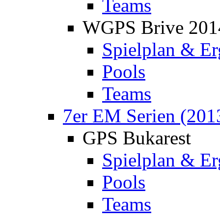
Teams
WGPS Brive 201
Spielplan & Er
Pools
Teams
7er EM Serien (201
GPS Bukarest
Spielplan & Er
Pools
Teams