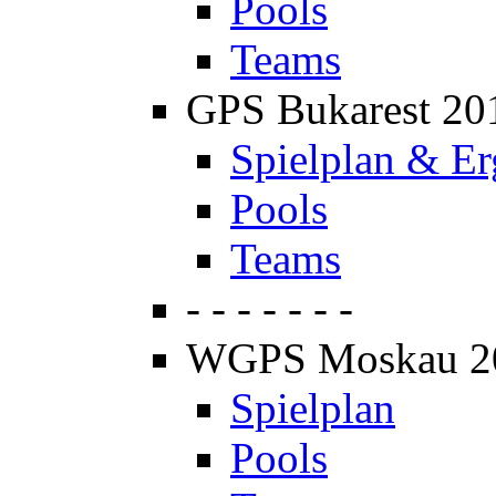
Pools
Teams
GPS Bukarest 20
Spielplan & Er
Pools
Teams
- - - - - - -
WGPS Moskau 2
Spielplan
Pools