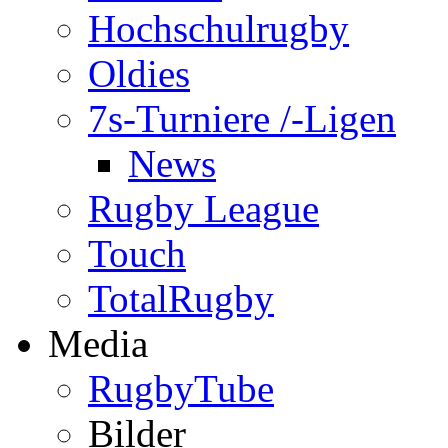
Hochschulrugby
Oldies
7s-Turniere /-Ligen
News
Rugby League
Touch
TotalRugby
Media
RugbyTube
Bilder