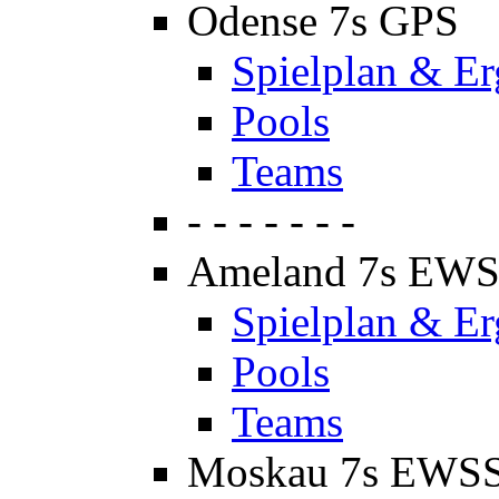
Odense 7s GPS
Spielplan & Er
Pools
Teams
- - - - - - -
Ameland 7s EW
Spielplan & Er
Pools
Teams
Moskau 7s EWS