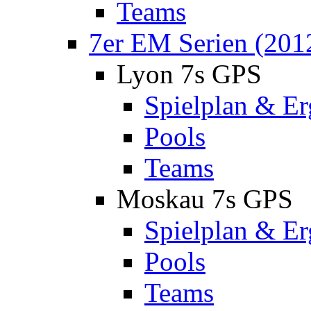
Teams
7er EM Serien (201
Lyon 7s GPS
Spielplan & Er
Pools
Teams
Moskau 7s GPS
Spielplan & Er
Pools
Teams