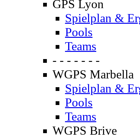
GPS Lyon
Spielplan & Er
Pools
Teams
- - - - - - -
WGPS Marbella
Spielplan & Er
Pools
Teams
WGPS Brive