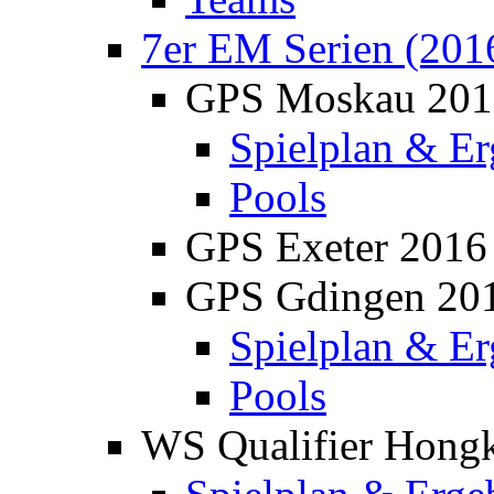
7er EM Serien (201
GPS Moskau 201
Spielplan & Er
Pools
GPS Exeter 2016
GPS Gdingen 20
Spielplan & Er
Pools
WS Qualifier Hong