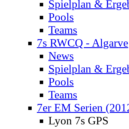
Spielplan & Erge
Pools
Teams
7s RWCQ - Algarve
News
Spielplan & Erge
Pools
Teams
7er EM Serien (201
Lyon 7s GPS