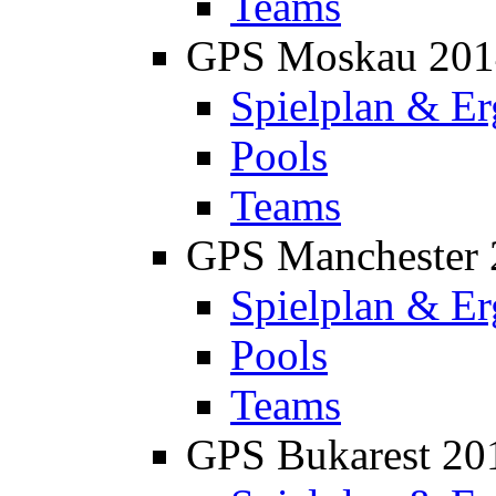
Teams
GPS Moskau 201
Spielplan & Er
Pools
Teams
GPS Manchester 
Spielplan & Er
Pools
Teams
GPS Bukarest 20