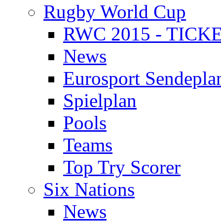
Rugby World Cup
RWC 2015 - TICK
News
Eurosport Sendepla
Spielplan
Pools
Teams
Top Try Scorer
Six Nations
News