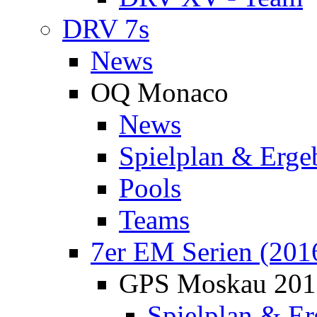
DRV 7s
News
OQ Monaco
News
Spielplan & Erge
Pools
Teams
7er EM Serien (201
GPS Moskau 201
Spielplan & Er