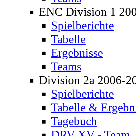
ENC Division 1 20
Spielberichte
Tabelle
Ergebnisse
Teams
Division 2a 2006-2
Spielberichte
Tabelle & Ergebn
Tagebuch
DRV XV - Team