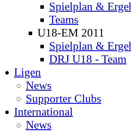
Spielplan & Erge
Teams
U18-EM 2011
Spielplan & Erge
DRJ U18 - Team
Ligen
News
Supporter Clubs
International
News