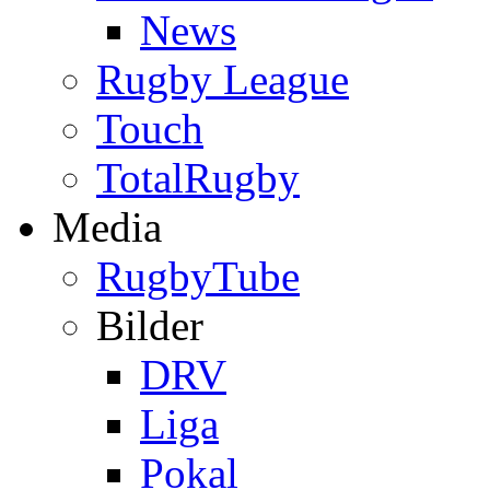
News
Rugby League
Touch
TotalRugby
Media
RugbyTube
Bilder
DRV
Liga
Pokal