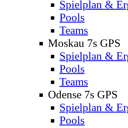
Spielplan & Er
Pools
Teams
Moskau 7s GPS
Spielplan & Er
Pools
Teams
Odense 7s GPS
Spielplan & Er
Pools