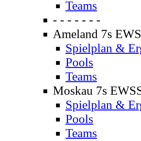
Teams
- - - - - - -
Ameland 7s EW
Spielplan & Er
Pools
Teams
Moskau 7s EWS
Spielplan & Er
Pools
Teams