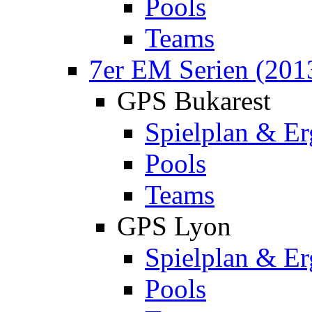
Pools
Teams
7er EM Serien (201
GPS Bukarest
Spielplan & Er
Pools
Teams
GPS Lyon
Spielplan & Er
Pools