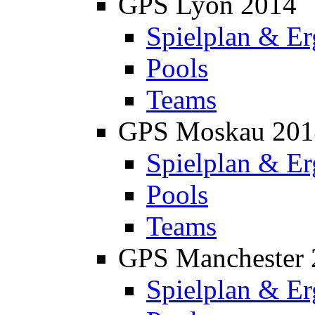
GPS Lyon 2014
Spielplan & Er
Pools
Teams
GPS Moskau 201
Spielplan & Er
Pools
Teams
GPS Manchester 
Spielplan & Er