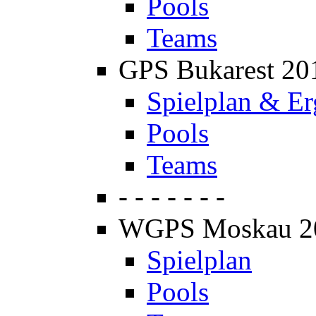
Pools
Teams
GPS Bukarest 20
Spielplan & Er
Pools
Teams
- - - - - - -
WGPS Moskau 2
Spielplan
Pools