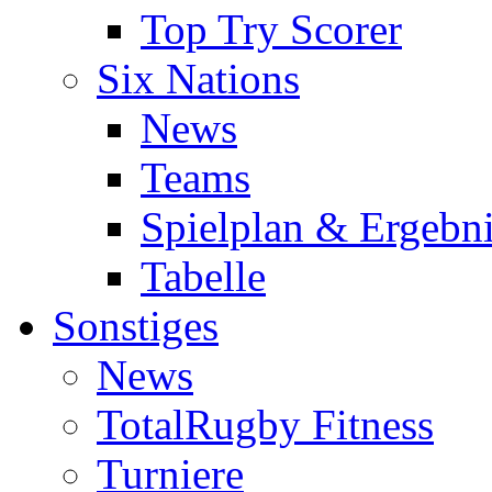
Top Try Scorer
Six Nations
News
Teams
Spielplan & Ergebni
Tabelle
Sonstiges
News
TotalRugby Fitness
Turniere