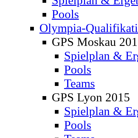
Spielplan & Erge
Pools
Olympia-Qualifikat
GPS Moskau 201
Spielplan & Er
Pools
Teams
GPS Lyon 2015
Spielplan & Er
Pools