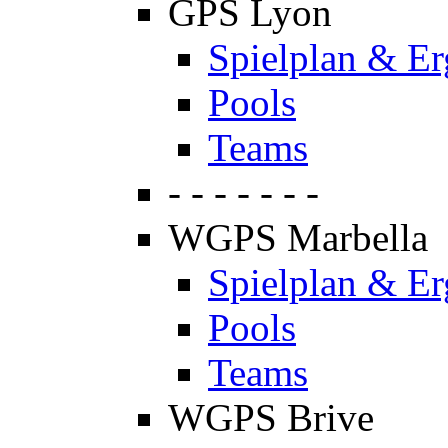
GPS Lyon
Spielplan & Er
Pools
Teams
- - - - - - -
WGPS Marbella
Spielplan & Er
Pools
Teams
WGPS Brive