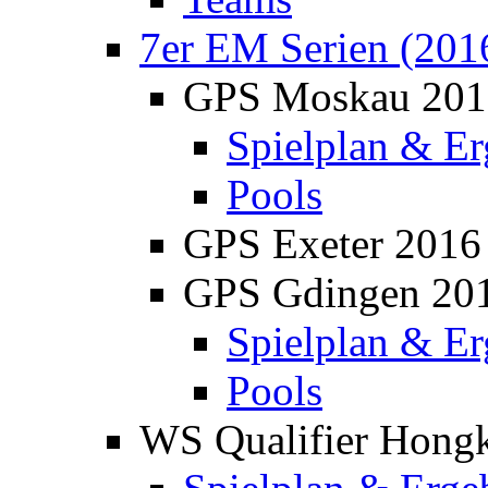
7er EM Serien (201
GPS Moskau 201
Spielplan & Er
Pools
GPS Exeter 2016
GPS Gdingen 20
Spielplan & Er
Pools
WS Qualifier Hong