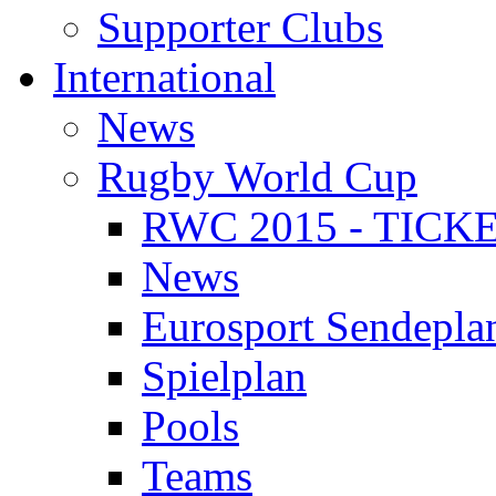
Supporter Clubs
International
News
Rugby World Cup
RWC 2015 - TICK
News
Eurosport Sendepla
Spielplan
Pools
Teams