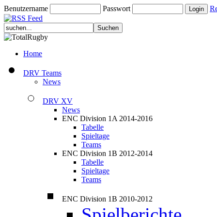
Benutzername
Passwort
Re
Home
DRV Teams
News
DRV XV
News
ENC Division 1A 2014-2016
Tabelle
Spieltage
Teams
ENC Division 1B 2012-2014
Tabelle
Spieltage
Teams
ENC Division 1B 2010-2012
Spielberichte