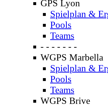
GPS Lyon
Spielplan & Er
Pools
Teams
- - - - - - -
WGPS Marbella
Spielplan & Er
Pools
Teams
WGPS Brive