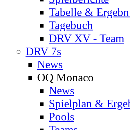
Tabelle & Ergebn
Tagebuch
DRV XV - Team
DRV 7s
News
OQ Monaco
News
Spielplan & Erge
Pools
Teams