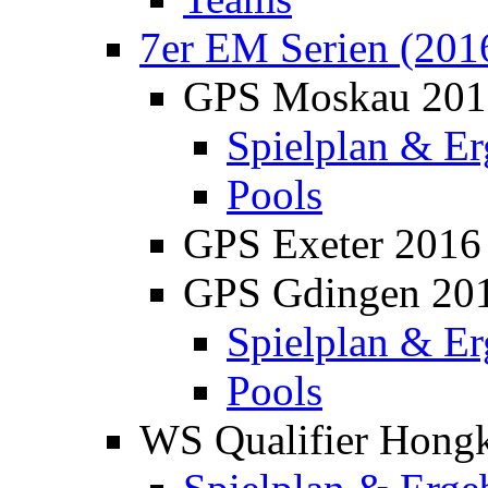
7er EM Serien (201
GPS Moskau 201
Spielplan & Er
Pools
GPS Exeter 2016
GPS Gdingen 20
Spielplan & Er
Pools
WS Qualifier Hong