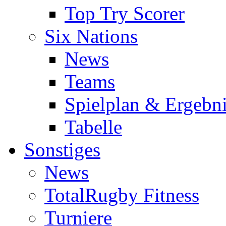
Top Try Scorer
Six Nations
News
Teams
Spielplan & Ergebni
Tabelle
Sonstiges
News
TotalRugby Fitness
Turniere