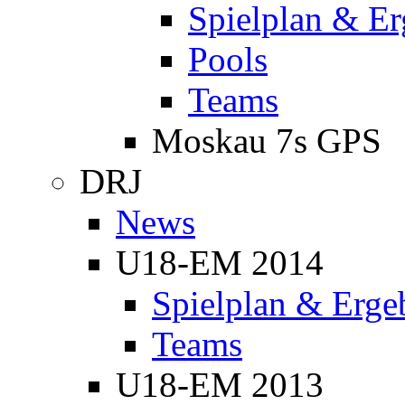
Spielplan & Er
Pools
Teams
Moskau 7s GPS
DRJ
News
U18-EM 2014
Spielplan & Erge
Teams
U18-EM 2013