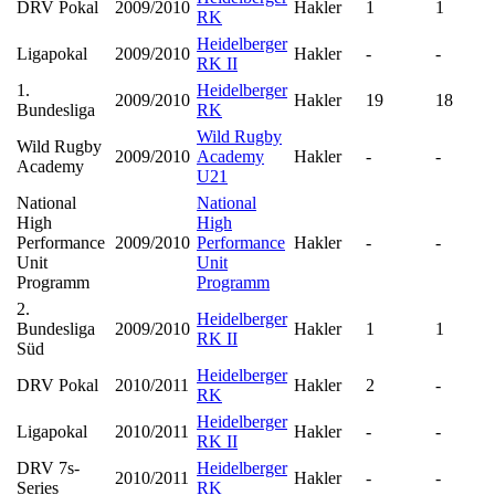
DRV Pokal
2009/2010
Hakler
1
1
RK
Heidelberger
Ligapokal
2009/2010
Hakler
-
-
RK II
1.
Heidelberger
2009/2010
Hakler
19
18
Bundesliga
RK
Wild Rugby
Wild Rugby
2009/2010
Academy
Hakler
-
-
Academy
U21
National
National
High
High
Performance
2009/2010
Performance
Hakler
-
-
Unit
Unit
Programm
Programm
2.
Heidelberger
Bundesliga
2009/2010
Hakler
1
1
RK II
Süd
Heidelberger
DRV Pokal
2010/2011
Hakler
2
-
RK
Heidelberger
Ligapokal
2010/2011
Hakler
-
-
RK II
DRV 7s-
Heidelberger
2010/2011
Hakler
-
-
Series
RK