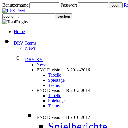
Benutzername
Passwort
Re
Home
DRV Teams
News
DRV XV
News
ENC Division 1A 2014-2016
Tabelle
Spieltage
Teams
ENC Division 1B 2012-2014
Tabelle
Spieltage
Teams
ENC Division 1B 2010-2012
Spielberichte