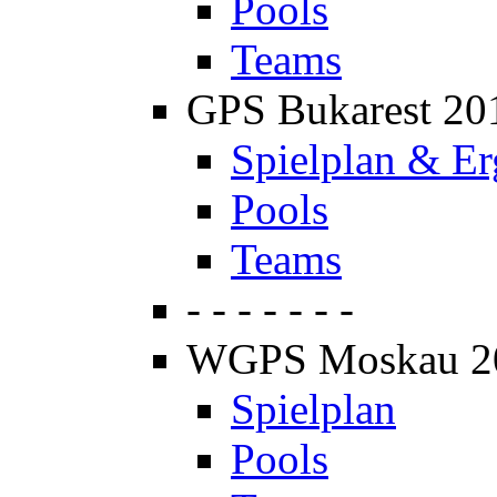
Pools
Teams
GPS Bukarest 20
Spielplan & Er
Pools
Teams
- - - - - - -
WGPS Moskau 2
Spielplan
Pools