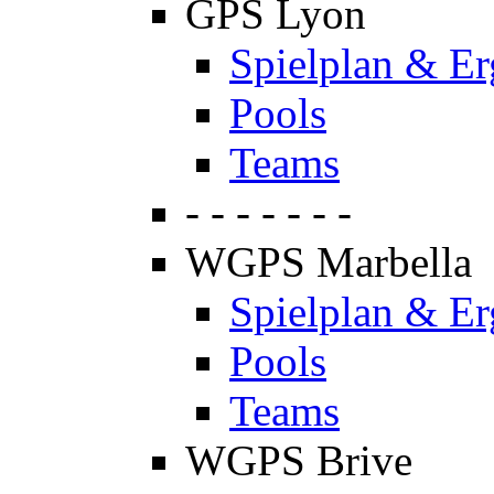
GPS Lyon
Spielplan & Er
Pools
Teams
- - - - - - -
WGPS Marbella
Spielplan & Er
Pools
Teams
WGPS Brive