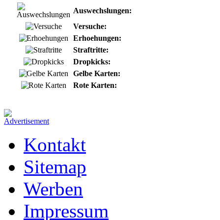
Auswechslungen:
Versuche:
Erhoehungen:
Straftritte:
Dropkicks:
Gelbe Karten:
Rote Karten:
Kontakt
Sitemap
Werben
Impressum