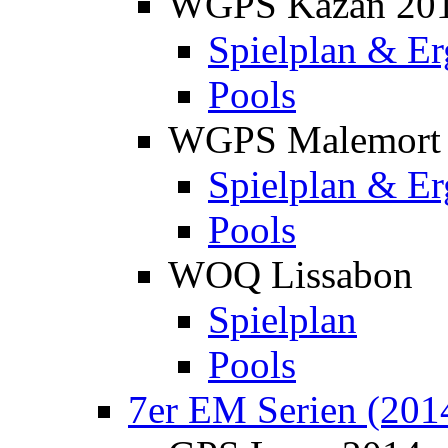
WGPS Kazan 20
Spielplan & Er
Pools
WGPS Malemort
Spielplan & Er
Pools
WOQ Lissabon
Spielplan
Pools
7er EM Serien (201