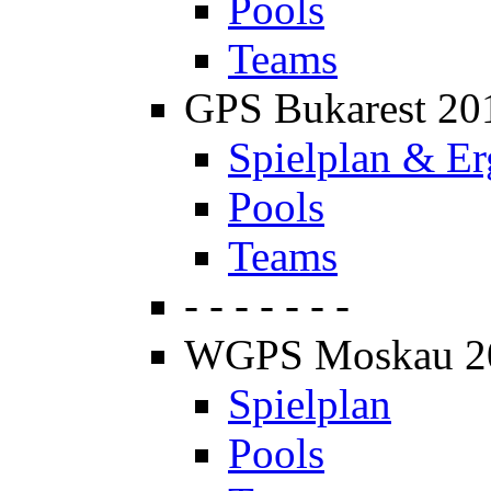
Pools
Teams
GPS Bukarest 20
Spielplan & Er
Pools
Teams
- - - - - - -
WGPS Moskau 2
Spielplan
Pools