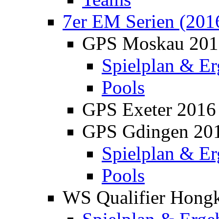
7er EM Serien (201
GPS Moskau 201
Spielplan & Er
Pools
GPS Exeter 2016
GPS Gdingen 20
Spielplan & Er
Pools
WS Qualifier Hong