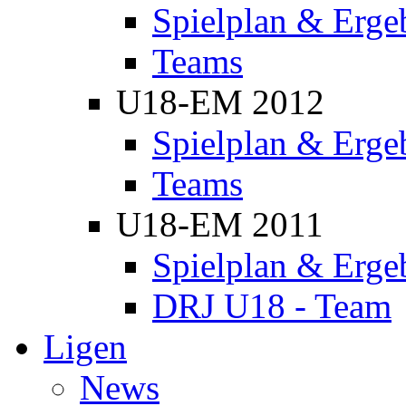
Spielplan & Erge
Teams
U18-EM 2012
Spielplan & Erge
Teams
U18-EM 2011
Spielplan & Erge
DRJ U18 - Team
Ligen
News