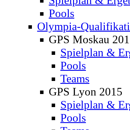
Spielplan & Erge
Pools
Olympia-Qualifikat
GPS Moskau 201
Spielplan & Er
Pools
Teams
GPS Lyon 2015
Spielplan & Er
Pools