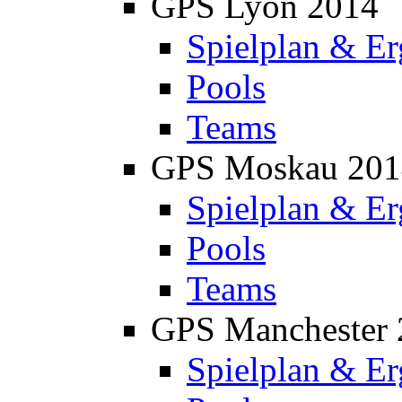
GPS Lyon 2014
Spielplan & Er
Pools
Teams
GPS Moskau 201
Spielplan & Er
Pools
Teams
GPS Manchester 
Spielplan & Er