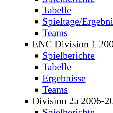
Tabelle
Spieltage/Ergebni
Teams
ENC Division 1 20
Spielberichte
Tabelle
Ergebnisse
Teams
Division 2a 2006-2
Spielberichte