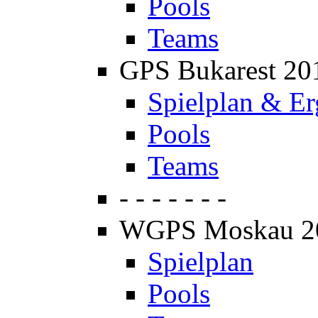
Pools
Teams
GPS Bukarest 20
Spielplan & Er
Pools
Teams
- - - - - - -
WGPS Moskau 2
Spielplan
Pools