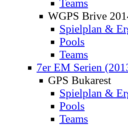
Teams
WGPS Brive 201
Spielplan & Er
Pools
Teams
7er EM Serien (201
GPS Bukarest
Spielplan & Er
Pools
Teams