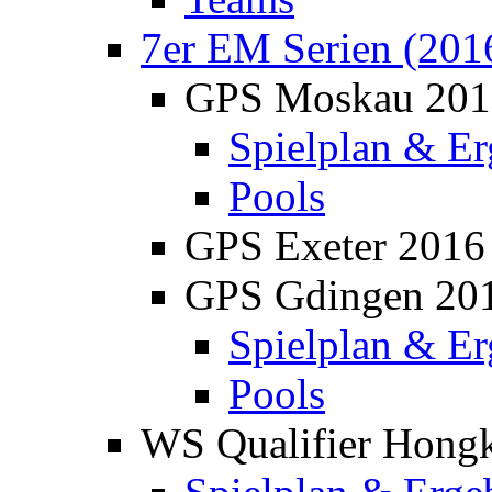
7er EM Serien (201
GPS Moskau 201
Spielplan & Er
Pools
GPS Exeter 2016
GPS Gdingen 20
Spielplan & Er
Pools
WS Qualifier Hong