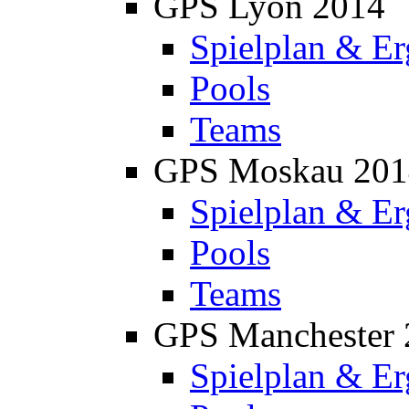
GPS Lyon 2014
Spielplan & Er
Pools
Teams
GPS Moskau 201
Spielplan & Er
Pools
Teams
GPS Manchester 
Spielplan & Er