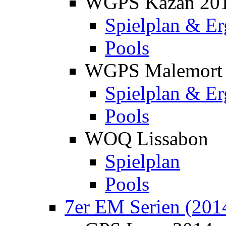
WGPS Kazan 20
Spielplan & Er
Pools
WGPS Malemort
Spielplan & Er
Pools
WOQ Lissabon
Spielplan
Pools
7er EM Serien (201