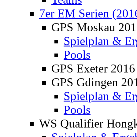
7er EM Serien (201
GPS Moskau 201
Spielplan & Er
Pools
GPS Exeter 2016
GPS Gdingen 20
Spielplan & Er
Pools
WS Qualifier Hong