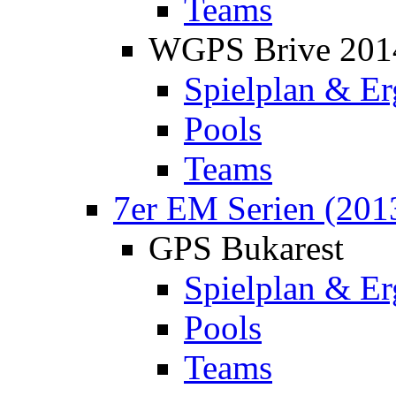
Teams
WGPS Brive 201
Spielplan & Er
Pools
Teams
7er EM Serien (201
GPS Bukarest
Spielplan & Er
Pools
Teams