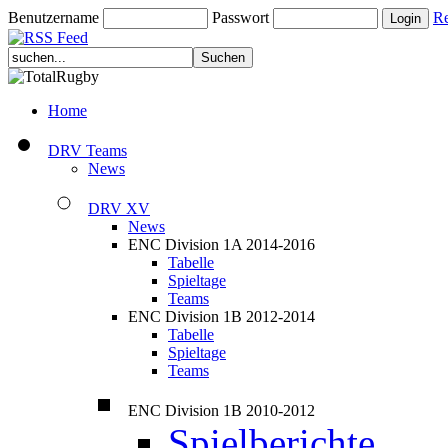
Benutzername
Passwort
Re
Home
DRV Teams
News
DRV XV
News
ENC Division 1A 2014-2016
Tabelle
Spieltage
Teams
ENC Division 1B 2012-2014
Tabelle
Spieltage
Teams
ENC Division 1B 2010-2012
Spielberichte