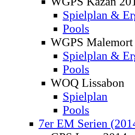
WGPS Kazan 20
Spielplan & Er
Pools
WGPS Malemort
Spielplan & Er
Pools
WOQ Lissabon
Spielplan
Pools
7er EM Serien (201