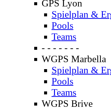
GPS Lyon
Spielplan & Er
Pools
Teams
- - - - - - -
WGPS Marbella
Spielplan & Er
Pools
Teams
WGPS Brive