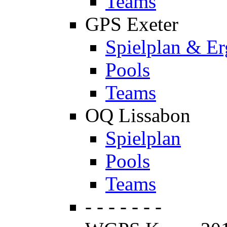
Teams
GPS Exeter
Spielplan & Er
Pools
Teams
OQ Lissabon
Spielplan
Pools
Teams
- - - - - - -