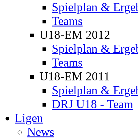
Spielplan & Erge
Teams
U18-EM 2012
Spielplan & Erge
Teams
U18-EM 2011
Spielplan & Erge
DRJ U18 - Team
Ligen
News