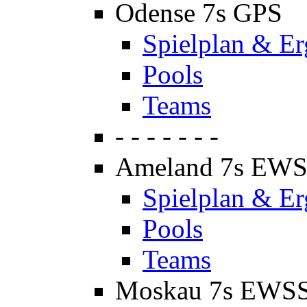
Odense 7s GPS
Spielplan & Er
Pools
Teams
- - - - - - -
Ameland 7s EW
Spielplan & Er
Pools
Teams
Moskau 7s EWS