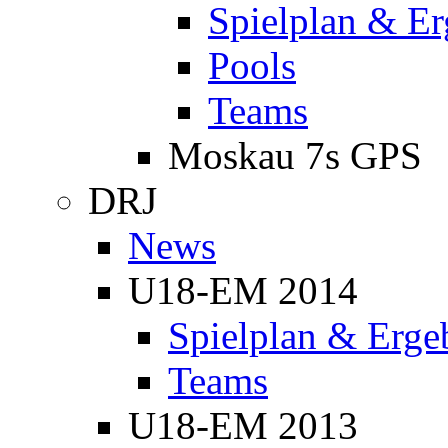
Spielplan & Er
Pools
Teams
Moskau 7s GPS
DRJ
News
U18-EM 2014
Spielplan & Erge
Teams
U18-EM 2013