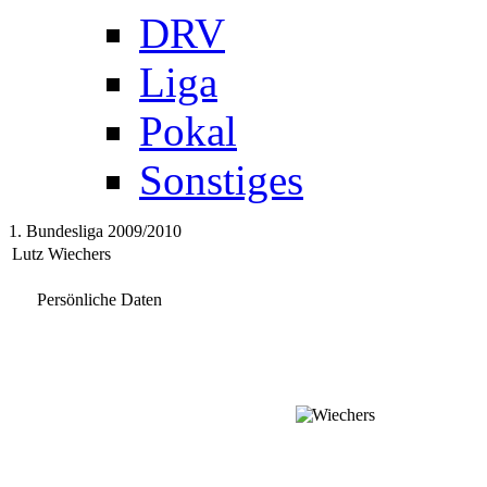
DRV
Liga
Pokal
Sonstiges
1. Bundesliga 2009/2010
Lutz Wiechers
Persönliche Daten