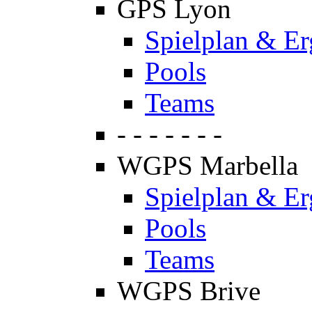
GPS Lyon
Spielplan & Er
Pools
Teams
- - - - - - -
WGPS Marbella
Spielplan & Er
Pools
Teams
WGPS Brive