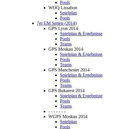
Pools
WOQ Lissabon
Spielplan
Pools
7er EM Serien (2014)
GPS Lyon 2014
Spielplan & Ergebnisse
Pools
Teams
GPS Moskau 2014
Spielplan & Ergebnisse
Pools
Teams
GPS Manchester 2014
Spielplan & Ergebnisse
Pools
Teams
GPS Bukarest 2014
Spielplan & Ergebnisse
Pools
Teams
- - - - - - -
WGPS Moskau 2014
Spielplan
Pools