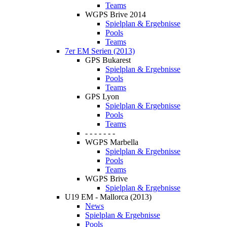
Teams
WGPS Brive 2014
Spielplan & Ergebnisse
Pools
Teams
7er EM Serien (2013)
GPS Bukarest
Spielplan & Ergebnisse
Pools
Teams
GPS Lyon
Spielplan & Ergebnisse
Pools
Teams
- - - - - - -
WGPS Marbella
Spielplan & Ergebnisse
Pools
Teams
WGPS Brive
Spielplan & Ergebnisse
U19 EM - Mallorca (2013)
News
Spielplan & Ergebnisse
Pools