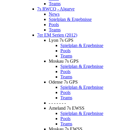
Teams
7s RWCQ - Algarve
News
Spielplan & Ergebnisse
Pools
Teams
7er EM Serien (2012)
Lyon 7s GPS
Spielplan & Ergebnisse
Pools
Teams
Moskau 7s GPS
Spielplan & Ergebnisse
Pools
Teams
Odense 7s GPS
Spielplan & Ergebnisse
Pools
Teams
- - - - - - -
Ameland 7s EWSS
Spielplan & Ergebnisse
Pools
Teams
Moskau 7s EWSS