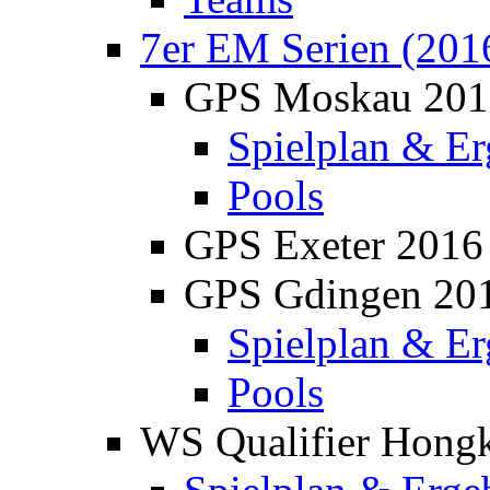
7er EM Serien (201
GPS Moskau 201
Spielplan & Er
Pools
GPS Exeter 2016
GPS Gdingen 20
Spielplan & Er
Pools
WS Qualifier Hong