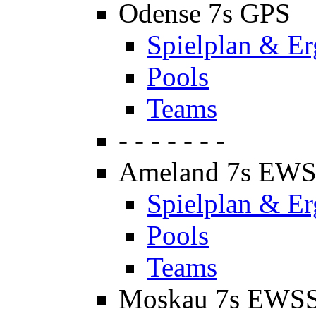
Odense 7s GPS
Spielplan & Er
Pools
Teams
- - - - - - -
Ameland 7s EW
Spielplan & Er
Pools
Teams
Moskau 7s EWS