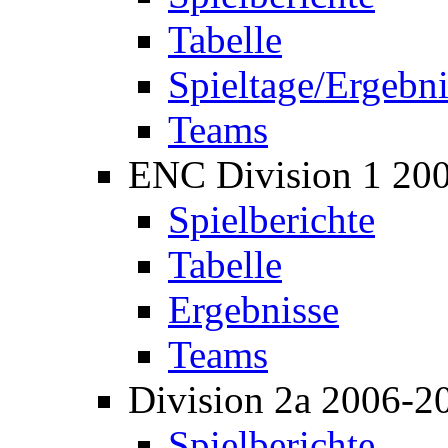
Tabelle
Spieltage/Ergebni
Teams
ENC Division 1 20
Spielberichte
Tabelle
Ergebnisse
Teams
Division 2a 2006-2
Spielberichte