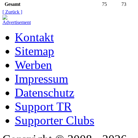
Gesamt
75
73
[ Zurück ]
Kontakt
Sitemap
Werben
Impressum
Datenschutz
Support TR
Supporter Clubs