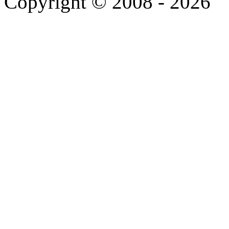
Copyright © 2008 - 2026