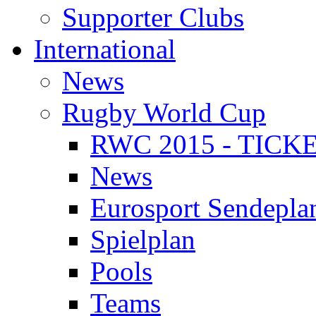
Supporter Clubs
International
News
Rugby World Cup
RWC 2015 - TICK
News
Eurosport Sendepla
Spielplan
Pools
Teams