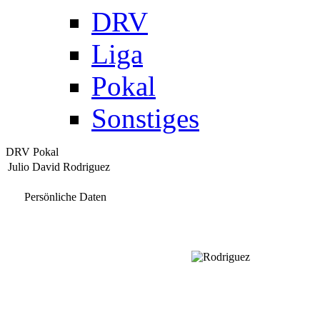
DRV
Liga
Pokal
Sonstiges
DRV Pokal
Julio David Rodriguez
Persönliche Daten