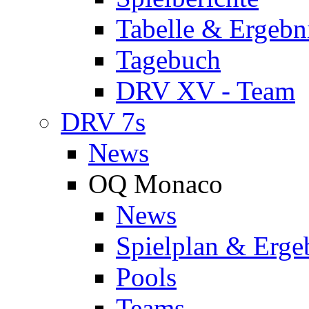
Tabelle & Ergebn
Tagebuch
DRV XV - Team
DRV 7s
News
OQ Monaco
News
Spielplan & Erge
Pools
Teams