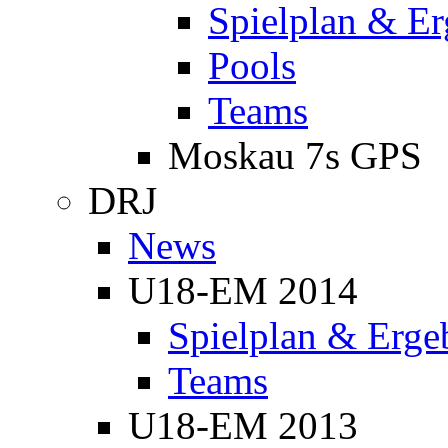
Spielplan & Er
Pools
Teams
Moskau 7s GPS
DRJ
News
U18-EM 2014
Spielplan & Erge
Teams
U18-EM 2013