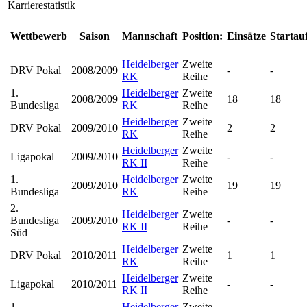
Karrierestatistik
Wettbewerb
Saison
Mannschaft
Position:
Einsätze
Startauf
Heidelberger
Zweite
DRV Pokal
2008/2009
-
-
RK
Reihe
1.
Heidelberger
Zweite
2008/2009
18
18
Bundesliga
RK
Reihe
Heidelberger
Zweite
DRV Pokal
2009/2010
2
2
RK
Reihe
Heidelberger
Zweite
Ligapokal
2009/2010
-
-
RK II
Reihe
1.
Heidelberger
Zweite
2009/2010
19
19
Bundesliga
RK
Reihe
2.
Heidelberger
Zweite
Bundesliga
2009/2010
-
-
RK II
Reihe
Süd
Heidelberger
Zweite
DRV Pokal
2010/2011
1
1
RK
Reihe
Heidelberger
Zweite
Ligapokal
2010/2011
-
-
RK II
Reihe
1.
Heidelberger
Zweite