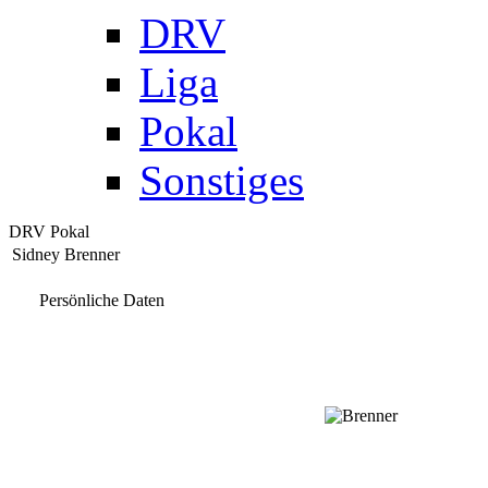
DRV
Liga
Pokal
Sonstiges
DRV Pokal
Sidney Brenner
Persönliche Daten