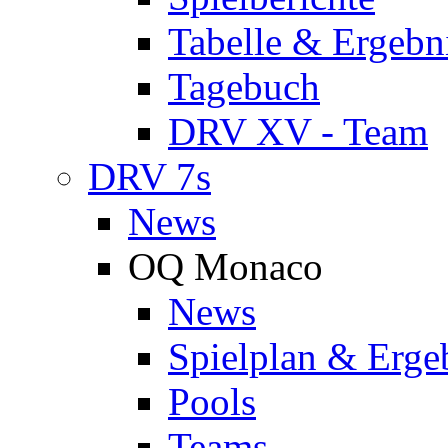
Tabelle & Ergebn
Tagebuch
DRV XV - Team
DRV 7s
News
OQ Monaco
News
Spielplan & Erge
Pools
Teams