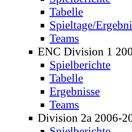
Tabelle
Spieltage/Ergebni
Teams
ENC Division 1 20
Spielberichte
Tabelle
Ergebnisse
Teams
Division 2a 2006-2
Spielberichte