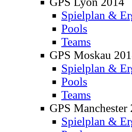
GPS Lyon 2014
Spielplan & Er
Pools
Teams
GPS Moskau 201
Spielplan & Er
Pools
Teams
GPS Manchester 
Spielplan & Er