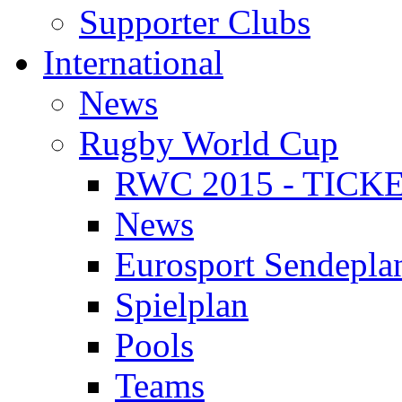
Supporter Clubs
International
News
Rugby World Cup
RWC 2015 - TICK
News
Eurosport Sendepla
Spielplan
Pools
Teams