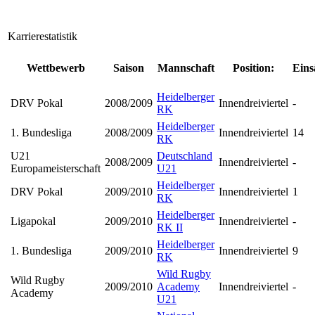
Karrierestatistik
Wettbewerb
Saison
Mannschaft
Position:
Eins
Heidelberger
DRV Pokal
2008/2009
Innendreiviertel
-
RK
Heidelberger
1. Bundesliga
2008/2009
Innendreiviertel
14
RK
U21
Deutschland
2008/2009
Innendreiviertel
-
Europameisterschaft
U21
Heidelberger
DRV Pokal
2009/2010
Innendreiviertel
1
RK
Heidelberger
Ligapokal
2009/2010
Innendreiviertel
-
RK II
Heidelberger
1. Bundesliga
2009/2010
Innendreiviertel
9
RK
Wild Rugby
Wild Rugby
2009/2010
Academy
Innendreiviertel
-
Academy
U21