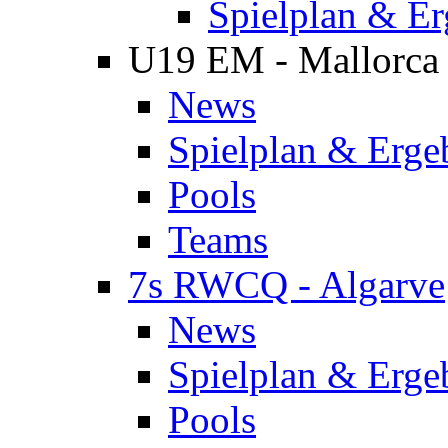
Spielplan & Er
U19 EM - Mallorca
News
Spielplan & Erge
Pools
Teams
7s RWCQ - Algarve
News
Spielplan & Erge
Pools