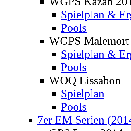
WGPS Kazan 20
Spielplan & Er
Pools
WGPS Malemort
Spielplan & Er
Pools
WOQ Lissabon
Spielplan
Pools
7er EM Serien (201