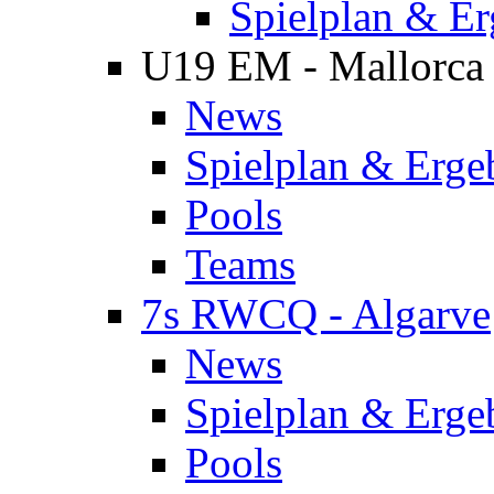
Spielplan & Er
U19 EM - Mallorca
News
Spielplan & Erge
Pools
Teams
7s RWCQ - Algarve
News
Spielplan & Erge
Pools