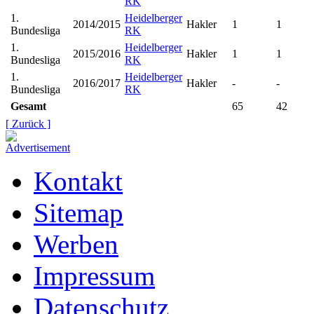
RK
1.
Heidelberger
2014/2015
Hakler
1
1
Bundesliga
RK
1.
Heidelberger
2015/2016
Hakler
1
1
Bundesliga
RK
1.
Heidelberger
2016/2017
Hakler
-
-
Bundesliga
RK
Gesamt
65
42
[ Zurück ]
Kontakt
Sitemap
Werben
Impressum
Datenschutz