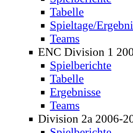
Tabelle
Spieltage/Ergebni
Teams
ENC Division 1 20
Spielberichte
Tabelle
Ergebnisse
Teams
Division 2a 2006-2
Spielberichte