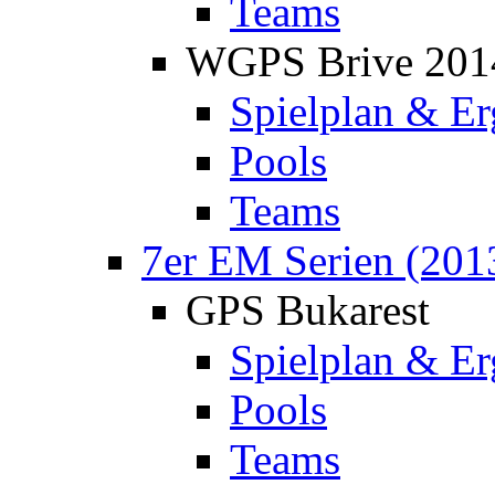
Teams
WGPS Brive 201
Spielplan & Er
Pools
Teams
7er EM Serien (201
GPS Bukarest
Spielplan & Er
Pools
Teams