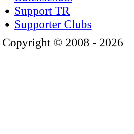
Support TR
Supporter Clubs
Copyright © 2008 - 2026