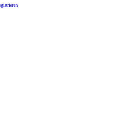
gistrieren