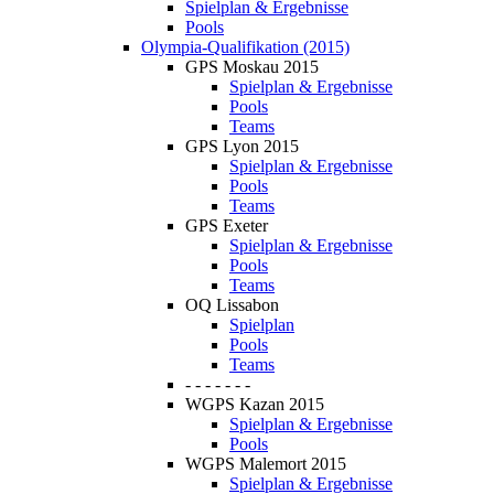
Spielplan & Ergebnisse
Pools
Olympia-Qualifikation (2015)
GPS Moskau 2015
Spielplan & Ergebnisse
Pools
Teams
GPS Lyon 2015
Spielplan & Ergebnisse
Pools
Teams
GPS Exeter
Spielplan & Ergebnisse
Pools
Teams
OQ Lissabon
Spielplan
Pools
Teams
- - - - - - -
WGPS Kazan 2015
Spielplan & Ergebnisse
Pools
WGPS Malemort 2015
Spielplan & Ergebnisse