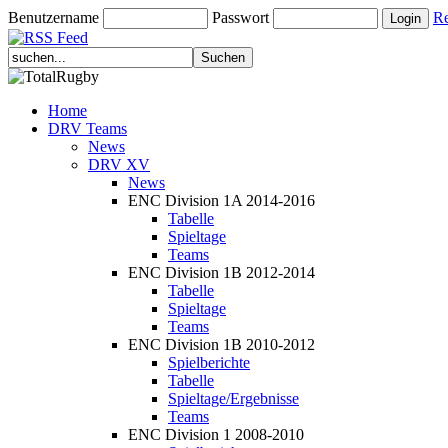
Benutzername
Passwort
Re
Home
DRV Teams
News
DRV XV
News
ENC Division 1A 2014-2016
Tabelle
Spieltage
Teams
ENC Division 1B 2012-2014
Tabelle
Spieltage
Teams
ENC Division 1B 2010-2012
Spielberichte
Tabelle
Spieltage/Ergebnisse
Teams
ENC Division 1 2008-2010