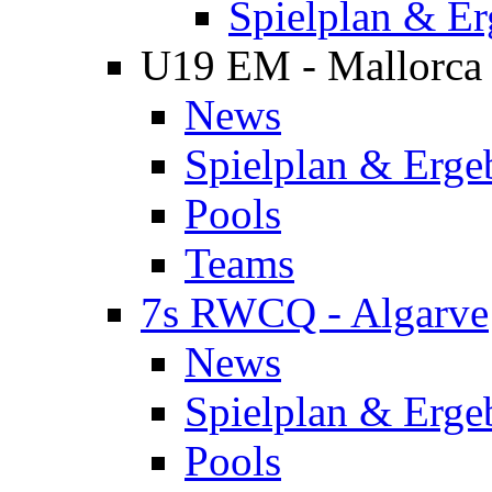
Spielplan & Er
U19 EM - Mallorca
News
Spielplan & Erge
Pools
Teams
7s RWCQ - Algarve
News
Spielplan & Erge
Pools