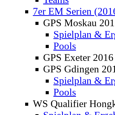
7er EM Serien (201
GPS Moskau 201
Spielplan & Er
Pools
GPS Exeter 2016
GPS Gdingen 20
Spielplan & Er
Pools
WS Qualifier Hong