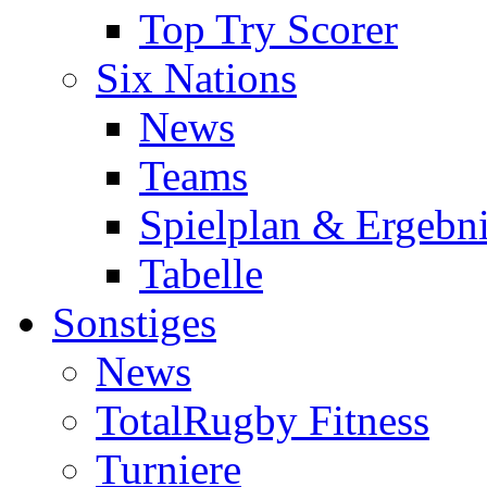
Top Try Scorer
Six Nations
News
Teams
Spielplan & Ergebni
Tabelle
Sonstiges
News
TotalRugby Fitness
Turniere