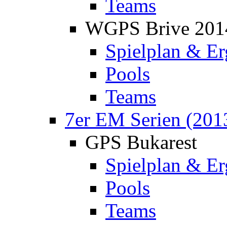
Teams
WGPS Brive 201
Spielplan & Er
Pools
Teams
7er EM Serien (201
GPS Bukarest
Spielplan & Er
Pools
Teams