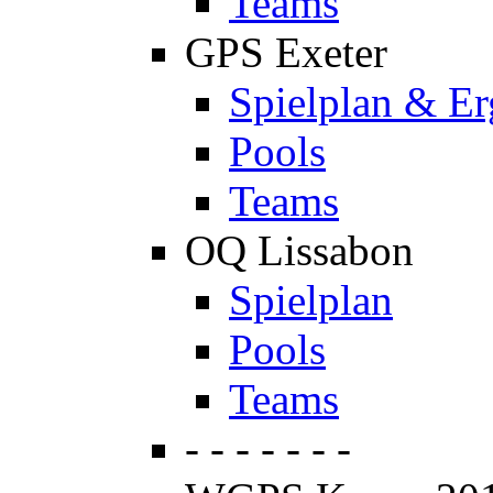
Teams
GPS Exeter
Spielplan & Er
Pools
Teams
OQ Lissabon
Spielplan
Pools
Teams
- - - - - - -