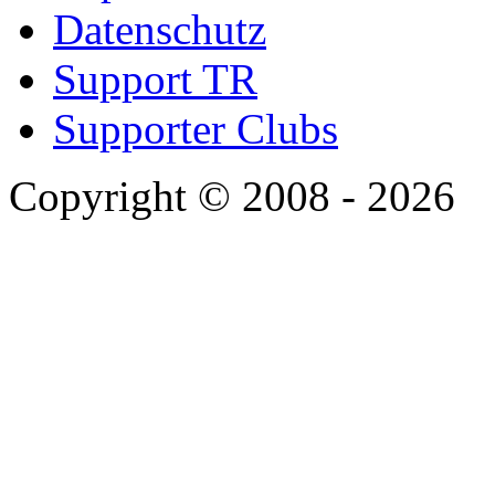
Datenschutz
Support TR
Supporter Clubs
Copyright © 2008 - 2026