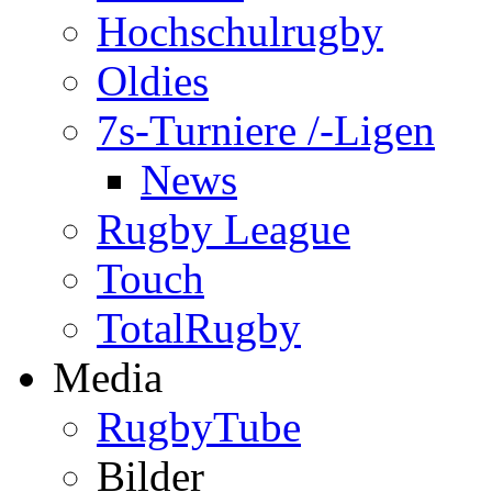
Hochschulrugby
Oldies
7s-Turniere /-Ligen
News
Rugby League
Touch
TotalRugby
Media
RugbyTube
Bilder