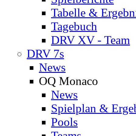
Tabelle & Ergebn
Tagebuch
DRV XV - Team
DRV 7s
News
OQ Monaco
News
Spielplan & Erge
Pools
Teams