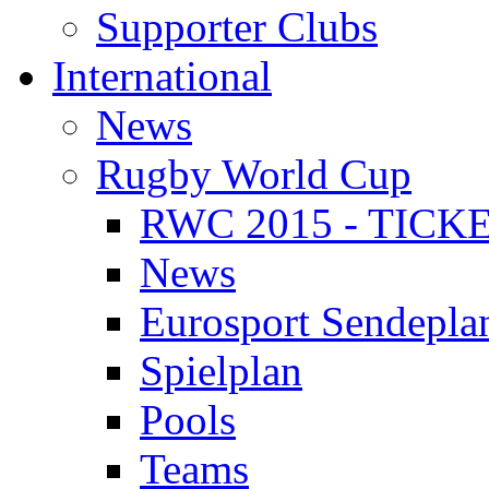
Supporter Clubs
International
News
Rugby World Cup
RWC 2015 - TICK
News
Eurosport Sendepla
Spielplan
Pools
Teams