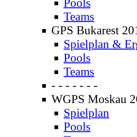
Pools
Teams
GPS Bukarest 20
Spielplan & Er
Pools
Teams
- - - - - - -
WGPS Moskau 2
Spielplan
Pools