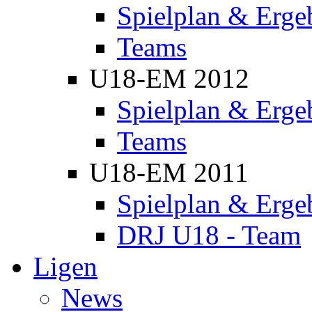
Spielplan & Erge
Teams
U18-EM 2012
Spielplan & Erge
Teams
U18-EM 2011
Spielplan & Erge
DRJ U18 - Team
Ligen
News