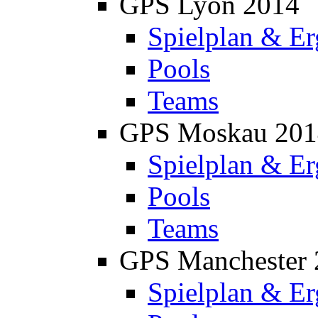
GPS Lyon 2014
Spielplan & Er
Pools
Teams
GPS Moskau 201
Spielplan & Er
Pools
Teams
GPS Manchester 
Spielplan & Er