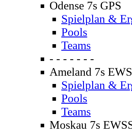
Odense 7s GPS
Spielplan & Er
Pools
Teams
- - - - - - -
Ameland 7s EW
Spielplan & Er
Pools
Teams
Moskau 7s EWS