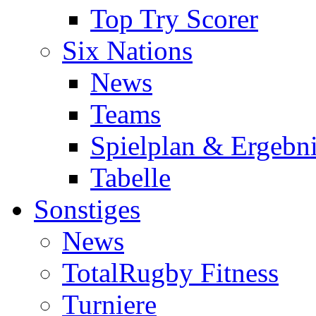
Top Try Scorer
Six Nations
News
Teams
Spielplan & Ergebni
Tabelle
Sonstiges
News
TotalRugby Fitness
Turniere