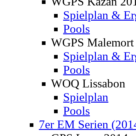
WGPS Kazan 20
Spielplan & Er
Pools
WGPS Malemort
Spielplan & Er
Pools
WOQ Lissabon
Spielplan
Pools
7er EM Serien (201