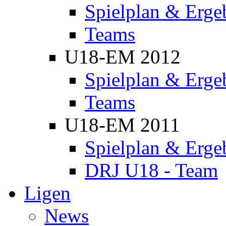
Spielplan & Erge
Teams
U18-EM 2012
Spielplan & Erge
Teams
U18-EM 2011
Spielplan & Erge
DRJ U18 - Team
Ligen
News