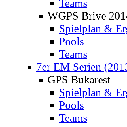
Teams
WGPS Brive 201
Spielplan & Er
Pools
Teams
7er EM Serien (201
GPS Bukarest
Spielplan & Er
Pools
Teams