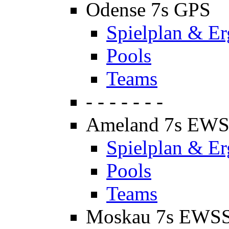
Odense 7s GPS
Spielplan & Er
Pools
Teams
- - - - - - -
Ameland 7s EW
Spielplan & Er
Pools
Teams
Moskau 7s EWS