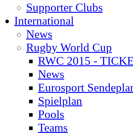
Supporter Clubs
International
News
Rugby World Cup
RWC 2015 - TICK
News
Eurosport Sendepla
Spielplan
Pools
Teams