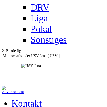
DRV
Liga
Pokal
Sonstiges
2. Bundesliga
Mannschaftskader USV Jena [ USV ]
Kontakt