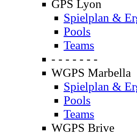
GPS Lyon
Spielplan & Er
Pools
Teams
- - - - - - -
WGPS Marbella
Spielplan & Er
Pools
Teams
WGPS Brive