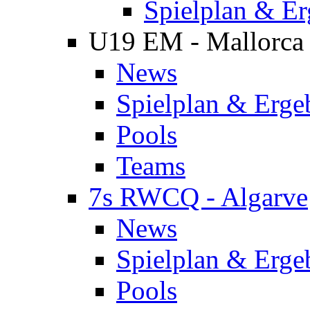
Spielplan & Er
U19 EM - Mallorca
News
Spielplan & Erge
Pools
Teams
7s RWCQ - Algarve
News
Spielplan & Erge
Pools