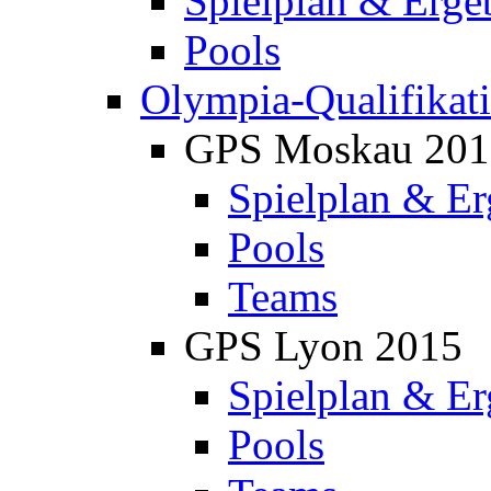
Spielplan & Erge
Pools
Olympia-Qualifikat
GPS Moskau 201
Spielplan & Er
Pools
Teams
GPS Lyon 2015
Spielplan & Er
Pools