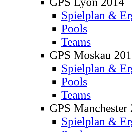
GPS Lyon 2014
Spielplan & Er
Pools
Teams
GPS Moskau 201
Spielplan & Er
Pools
Teams
GPS Manchester 
Spielplan & Er