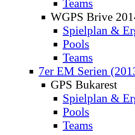
Teams
WGPS Brive 201
Spielplan & Er
Pools
Teams
7er EM Serien (201
GPS Bukarest
Spielplan & Er
Pools
Teams