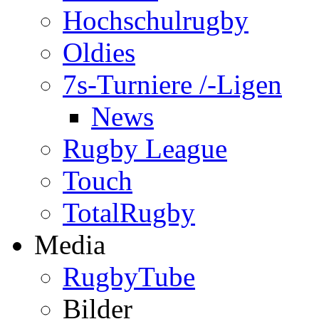
Hochschulrugby
Oldies
7s-Turniere /-Ligen
News
Rugby League
Touch
TotalRugby
Media
RugbyTube
Bilder