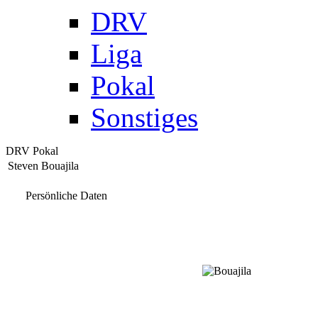
DRV
Liga
Pokal
Sonstiges
DRV Pokal
Steven Bouajila
Persönliche Daten