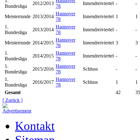
1.
Hannover
2012/2013
Innendreiviertel
-
-
Bundesliga
78
Hannover
Meisterrunde
2013/2014
Innendreiviertel
1
1
78
1.
Hannover
2013/2014
Innendreiviertel
-
-
Bundesliga
78
Hannover
Meisterrunde
2014/2015
Innendreiviertel
3
3
78
1.
Hannover
2014/2015
Innendreiviertel
-
-
Bundesliga
78
1.
Hannover
2015/2016
Schluss
-
-
Bundesliga
78
1.
Hannover
2016/2017
Schluss
1
1
Bundesliga
78
Gesamt
42
3
[ Zurück ]
Kontakt
Sitemap