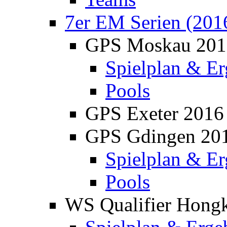
7er EM Serien (201
GPS Moskau 201
Spielplan & Er
Pools
GPS Exeter 2016
GPS Gdingen 20
Spielplan & Er
Pools
WS Qualifier Hong