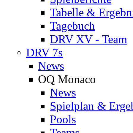
Tabelle & Ergebn
Tagebuch
DRV XV - Team
DRV 7s
News
OQ Monaco
News
Spielplan & Erge
Pools
Teams