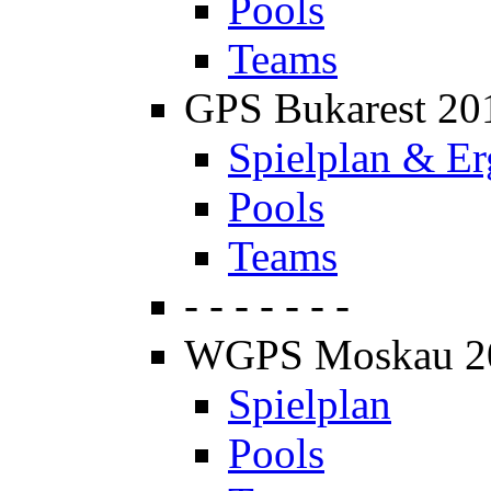
Pools
Teams
GPS Bukarest 20
Spielplan & Er
Pools
Teams
- - - - - - -
WGPS Moskau 2
Spielplan
Pools