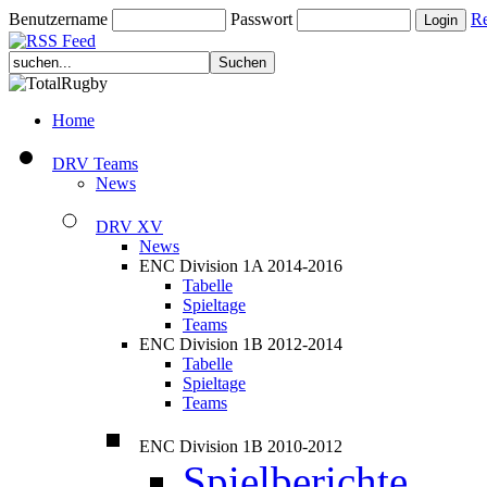
Benutzername
Passwort
Re
Home
DRV Teams
News
DRV XV
News
ENC Division 1A 2014-2016
Tabelle
Spieltage
Teams
ENC Division 1B 2012-2014
Tabelle
Spieltage
Teams
ENC Division 1B 2010-2012
Spielberichte