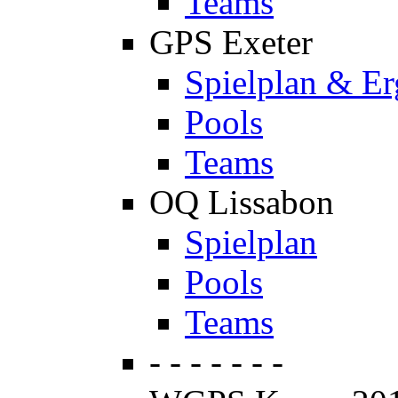
Teams
GPS Exeter
Spielplan & Er
Pools
Teams
OQ Lissabon
Spielplan
Pools
Teams
- - - - - - -