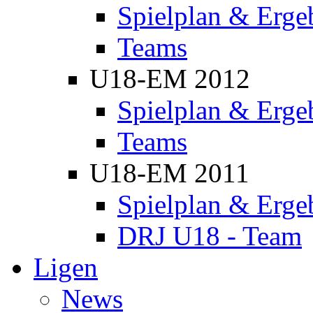
Spielplan & Erge
Teams
U18-EM 2012
Spielplan & Erge
Teams
U18-EM 2011
Spielplan & Erge
DRJ U18 - Team
Ligen
News