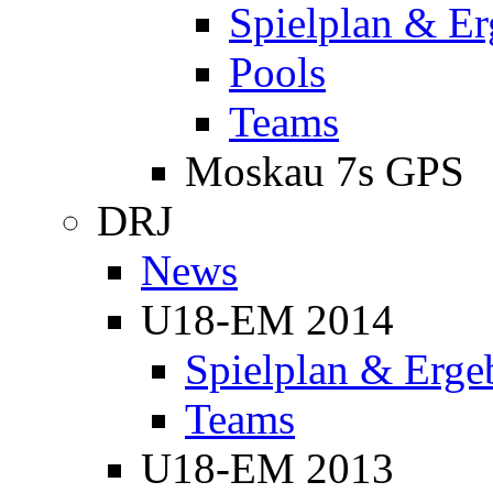
Spielplan & Er
Pools
Teams
Moskau 7s GPS
DRJ
News
U18-EM 2014
Spielplan & Erge
Teams
U18-EM 2013