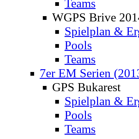
Teams
WGPS Brive 201
Spielplan & Er
Pools
Teams
7er EM Serien (201
GPS Bukarest
Spielplan & Er
Pools
Teams