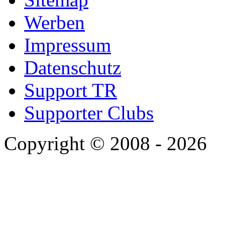
Werben
Impressum
Datenschutz
Support TR
Supporter Clubs
Copyright © 2008 - 2026