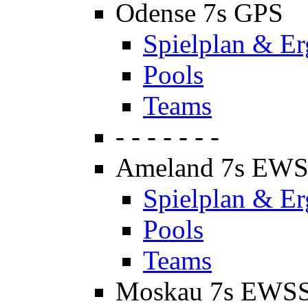
Odense 7s GPS
Spielplan & Er
Pools
Teams
- - - - - - -
Ameland 7s EW
Spielplan & Er
Pools
Teams
Moskau 7s EWS