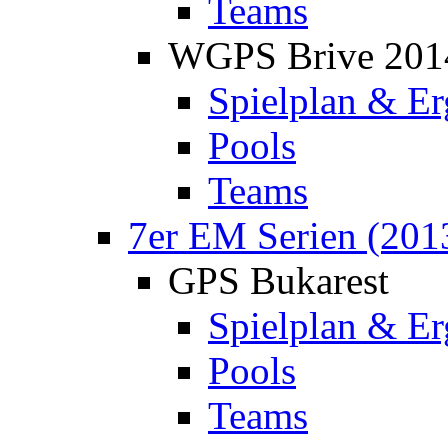
Teams
WGPS Brive 201
Spielplan & Er
Pools
Teams
7er EM Serien (201
GPS Bukarest
Spielplan & Er
Pools
Teams