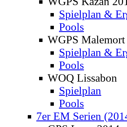
WGPS Kazan 20
Spielplan & Er
Pools
WGPS Malemort
Spielplan & Er
Pools
WOQ Lissabon
Spielplan
Pools
7er EM Serien (201