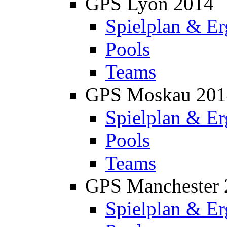
GPS Lyon 2014
Spielplan & Er
Pools
Teams
GPS Moskau 201
Spielplan & Er
Pools
Teams
GPS Manchester 
Spielplan & Er