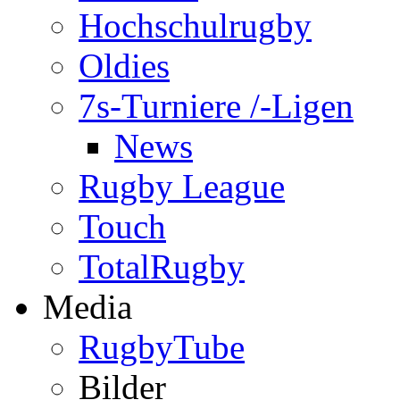
Hochschulrugby
Oldies
7s-Turniere /-Ligen
News
Rugby League
Touch
TotalRugby
Media
RugbyTube
Bilder