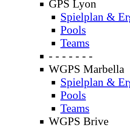
GPS Lyon
Spielplan & Er
Pools
Teams
- - - - - - -
WGPS Marbella
Spielplan & Er
Pools
Teams
WGPS Brive