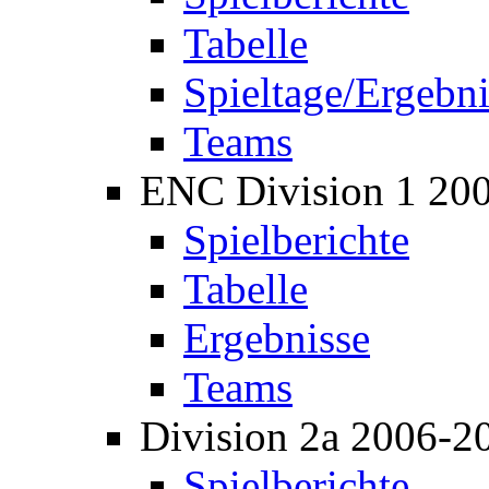
Tabelle
Spieltage/Ergebni
Teams
ENC Division 1 20
Spielberichte
Tabelle
Ergebnisse
Teams
Division 2a 2006-2
Spielberichte