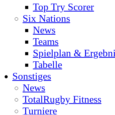
Top Try Scorer
Six Nations
News
Teams
Spielplan & Ergebni
Tabelle
Sonstiges
News
TotalRugby Fitness
Turniere