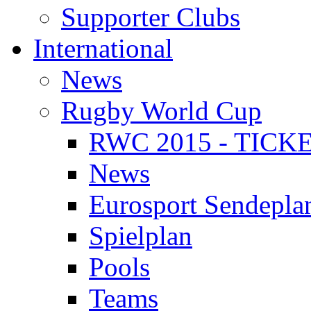
Supporter Clubs
International
News
Rugby World Cup
RWC 2015 - TICK
News
Eurosport Sendepla
Spielplan
Pools
Teams