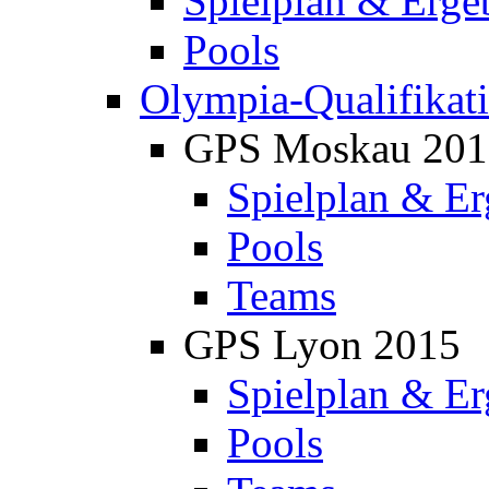
Spielplan & Erge
Pools
Olympia-Qualifikat
GPS Moskau 201
Spielplan & Er
Pools
Teams
GPS Lyon 2015
Spielplan & Er
Pools