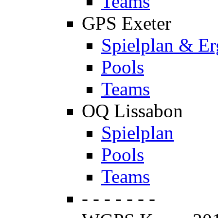
Teams
GPS Exeter
Spielplan & Er
Pools
Teams
OQ Lissabon
Spielplan
Pools
Teams
- - - - - - -