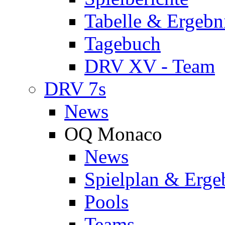
Tabelle & Ergebn
Tagebuch
DRV XV - Team
DRV 7s
News
OQ Monaco
News
Spielplan & Erge
Pools
Teams