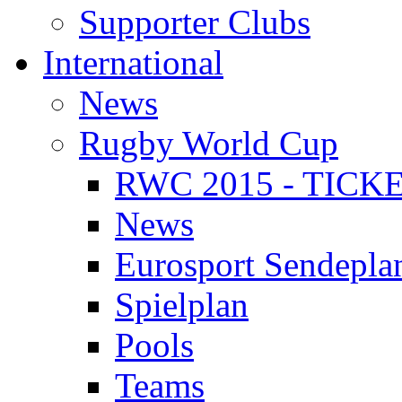
Supporter Clubs
International
News
Rugby World Cup
RWC 2015 - TICK
News
Eurosport Sendepla
Spielplan
Pools
Teams