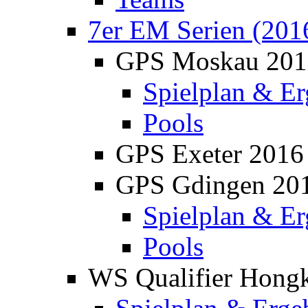
7er EM Serien (201
GPS Moskau 201
Spielplan & Er
Pools
GPS Exeter 2016
GPS Gdingen 20
Spielplan & Er
Pools
WS Qualifier Hong