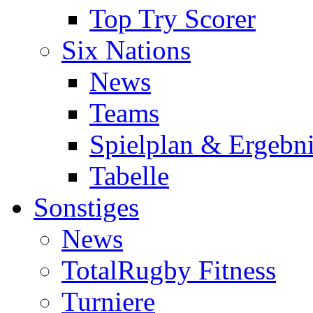
Top Try Scorer
Six Nations
News
Teams
Spielplan & Ergebni
Tabelle
Sonstiges
News
TotalRugby Fitness
Turniere