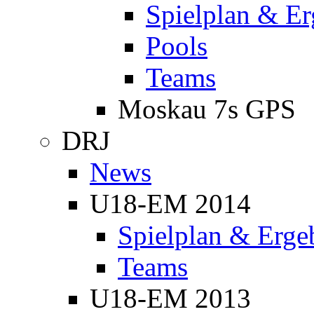
Spielplan & Er
Pools
Teams
Moskau 7s GPS
DRJ
News
U18-EM 2014
Spielplan & Erge
Teams
U18-EM 2013