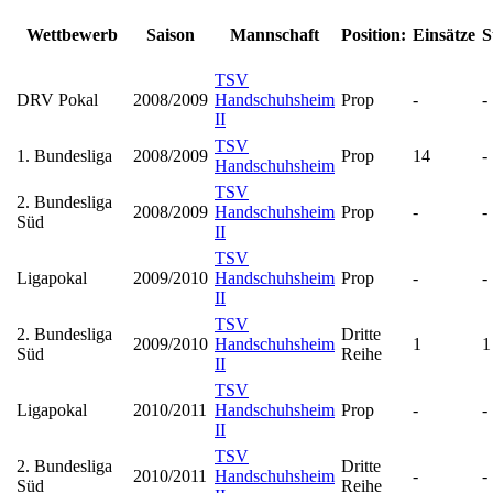
Wettbewerb
Saison
Mannschaft
Position:
Einsätze
S
TSV
DRV Pokal
2008/2009
Handschuhsheim
Prop
-
-
II
TSV
1. Bundesliga
2008/2009
Prop
14
-
Handschuhsheim
TSV
2. Bundesliga
2008/2009
Handschuhsheim
Prop
-
-
Süd
II
TSV
Ligapokal
2009/2010
Handschuhsheim
Prop
-
-
II
TSV
2. Bundesliga
Dritte
2009/2010
Handschuhsheim
1
1
Süd
Reihe
II
TSV
Ligapokal
2010/2011
Handschuhsheim
Prop
-
-
II
TSV
2. Bundesliga
Dritte
2010/2011
Handschuhsheim
-
-
Süd
Reihe