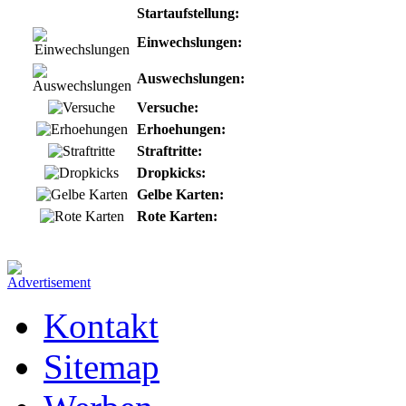
Startaufstellung:
Einwechslungen:
Auswechslungen:
Versuche:
Erhoehungen:
Straftritte:
Dropkicks:
Gelbe Karten:
Rote Karten:
Kontakt
Sitemap