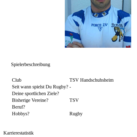
Spielerbeschreibung
Club
TSV Handschuhsheim
Seit wann spielst Du Rugby?
-
Deine sportlichen Ziele?
Bisherige Vereine?
TSV
Beruf?
Hobbys?
Rugby
Karrierestatistik