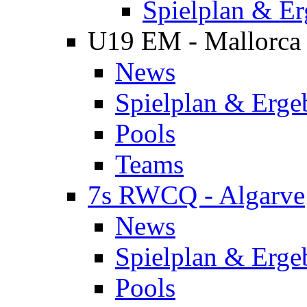
Spielplan & Er
U19 EM - Mallorca
News
Spielplan & Erge
Pools
Teams
7s RWCQ - Algarve
News
Spielplan & Erge
Pools