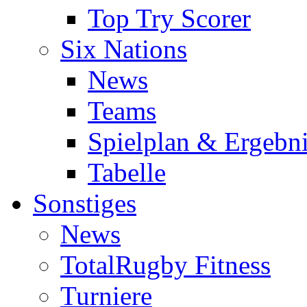
Top Try Scorer
Six Nations
News
Teams
Spielplan & Ergebni
Tabelle
Sonstiges
News
TotalRugby Fitness
Turniere