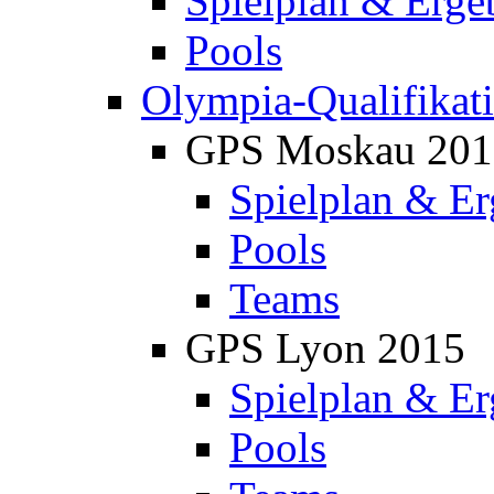
Spielplan & Erge
Pools
Olympia-Qualifikat
GPS Moskau 201
Spielplan & Er
Pools
Teams
GPS Lyon 2015
Spielplan & Er
Pools