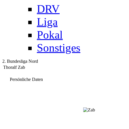
DRV
Liga
Pokal
Sonstiges
2. Bundesliga Nord
Thoralf Zab
Persönliche Daten