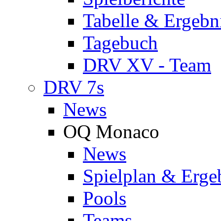
Tabelle & Ergebn
Tagebuch
DRV XV - Team
DRV 7s
News
OQ Monaco
News
Spielplan & Erge
Pools
Teams