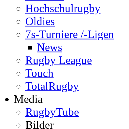
Hochschulrugby
Oldies
7s-Turniere /-Ligen
News
Rugby League
Touch
TotalRugby
Media
RugbyTube
Bilder