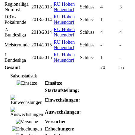
Regionalliga
RU Hohen
2012/2013
Schluss
4
3
Nordost
Neuendorf
DRV-
RU Hohen
2013/2014
Schluss
1
-
Pokalrunde
Neuendorf
2.
RU Hohen
2013/2014
Schluss
4
4
Bundesliga
Neuendorf
RU Hohen
Meisterrunde
2014/2015
Schluss
-
-
Neuendorf
1.
RU Hohen
2014/2015
Schluss
1
-
Bundesliga
Neuendorf
Gesamt
70
55
Saisonstatistik
Einsätze
Startaufstellung:
Einwechslungen:
Auswechslungen:
Versuche:
Erhoehungen: