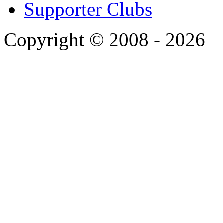
Supporter Clubs
Copyright © 2008 - 2026