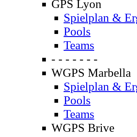
GPS Lyon
Spielplan & Er
Pools
Teams
- - - - - - -
WGPS Marbella
Spielplan & Er
Pools
Teams
WGPS Brive