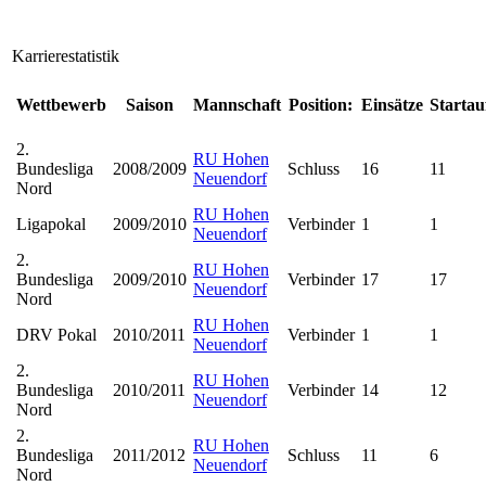
Karrierestatistik
Wettbewerb
Saison
Mannschaft
Position:
Einsätze
Startau
2.
RU Hohen
Bundesliga
2008/2009
Schluss
16
11
Neuendorf
Nord
RU Hohen
Ligapokal
2009/2010
Verbinder
1
1
Neuendorf
2.
RU Hohen
Bundesliga
2009/2010
Verbinder
17
17
Neuendorf
Nord
RU Hohen
DRV Pokal
2010/2011
Verbinder
1
1
Neuendorf
2.
RU Hohen
Bundesliga
2010/2011
Verbinder
14
12
Neuendorf
Nord
2.
RU Hohen
Bundesliga
2011/2012
Schluss
11
6
Neuendorf
Nord