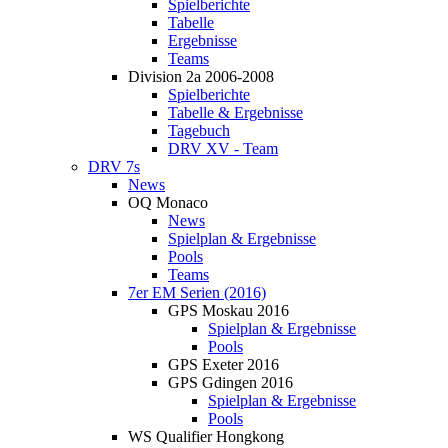
Spielberichte
Tabelle
Ergebnisse
Teams
Division 2a 2006-2008
Spielberichte
Tabelle & Ergebnisse
Tagebuch
DRV XV - Team
DRV 7s
News
OQ Monaco
News
Spielplan & Ergebnisse
Pools
Teams
7er EM Serien (2016)
GPS Moskau 2016
Spielplan & Ergebnisse
Pools
GPS Exeter 2016
GPS Gdingen 2016
Spielplan & Ergebnisse
Pools
WS Qualifier Hongkong