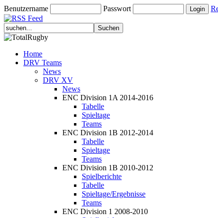
Benutzername
Passwort
Re
Home
DRV Teams
News
DRV XV
News
ENC Division 1A 2014-2016
Tabelle
Spieltage
Teams
ENC Division 1B 2012-2014
Tabelle
Spieltage
Teams
ENC Division 1B 2010-2012
Spielberichte
Tabelle
Spieltage/Ergebnisse
Teams
ENC Division 1 2008-2010