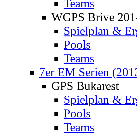
Teams
WGPS Brive 201
Spielplan & Er
Pools
Teams
7er EM Serien (201
GPS Bukarest
Spielplan & Er
Pools
Teams