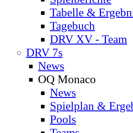
Tabelle & Ergebn
Tagebuch
DRV XV - Team
DRV 7s
News
OQ Monaco
News
Spielplan & Erge
Pools
Teams