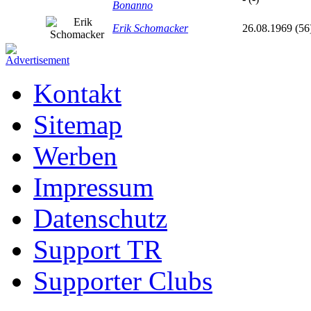
Bonanno
Erik Schomacker
26.08.1969 (56
Kontakt
Sitemap
Werben
Impressum
Datenschutz
Support TR
Supporter Clubs