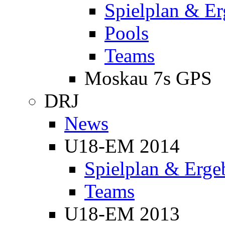
Spielplan & Er
Pools
Teams
Moskau 7s GPS
DRJ
News
U18-EM 2014
Spielplan & Erge
Teams
U18-EM 2013