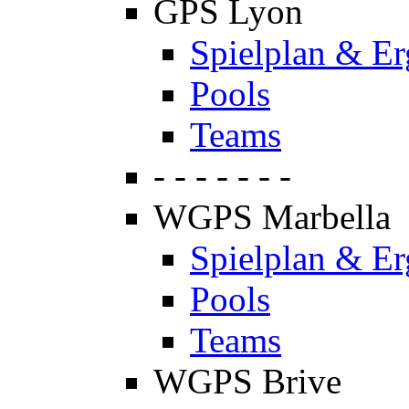
GPS Lyon
Spielplan & Er
Pools
Teams
- - - - - - -
WGPS Marbella
Spielplan & Er
Pools
Teams
WGPS Brive