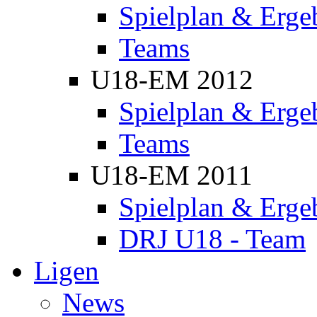
Spielplan & Erge
Teams
U18-EM 2012
Spielplan & Erge
Teams
U18-EM 2011
Spielplan & Erge
DRJ U18 - Team
Ligen
News