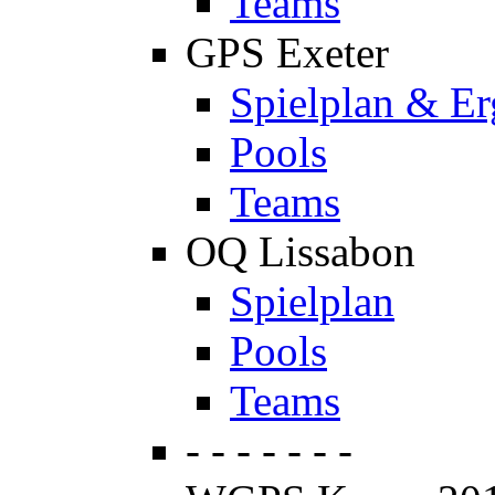
Teams
GPS Exeter
Spielplan & Er
Pools
Teams
OQ Lissabon
Spielplan
Pools
Teams
- - - - - - -