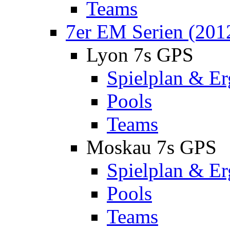
Teams
7er EM Serien (201
Lyon 7s GPS
Spielplan & Er
Pools
Teams
Moskau 7s GPS
Spielplan & Er
Pools
Teams