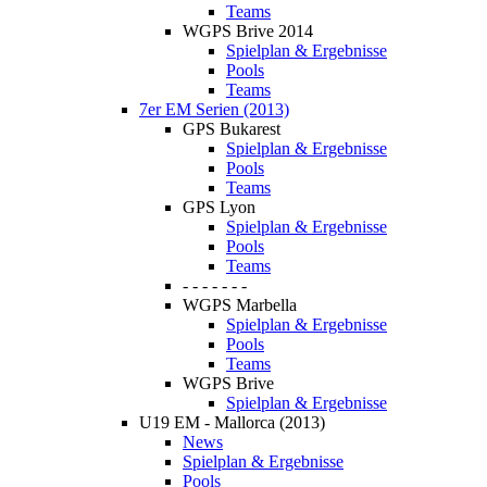
Teams
WGPS Brive 2014
Spielplan & Ergebnisse
Pools
Teams
7er EM Serien (2013)
GPS Bukarest
Spielplan & Ergebnisse
Pools
Teams
GPS Lyon
Spielplan & Ergebnisse
Pools
Teams
- - - - - - -
WGPS Marbella
Spielplan & Ergebnisse
Pools
Teams
WGPS Brive
Spielplan & Ergebnisse
U19 EM - Mallorca (2013)
News
Spielplan & Ergebnisse
Pools