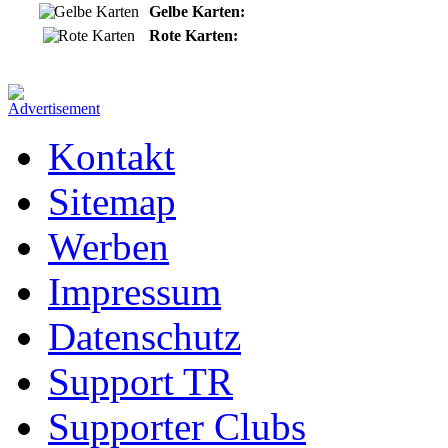
Gelbe Karten:
Rote Karten:
Kontakt
Sitemap
Werben
Impressum
Datenschutz
Support TR
Supporter Clubs