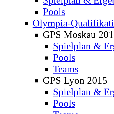
Spielplan & Erge
Pools
Olympia-Qualifikat
GPS Moskau 201
Spielplan & Er
Pools
Teams
GPS Lyon 2015
Spielplan & Er
Pools