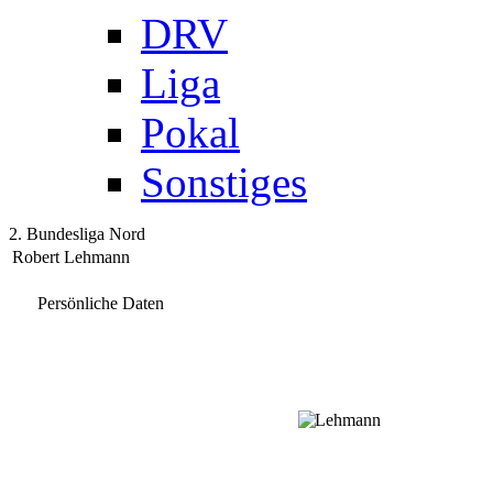
DRV
Liga
Pokal
Sonstiges
2. Bundesliga Nord
Robert Lehmann
Persönliche Daten