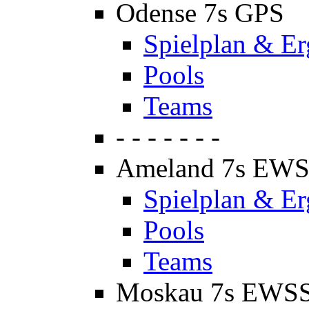
Odense 7s GPS
Spielplan & Er
Pools
Teams
- - - - - - -
Ameland 7s EW
Spielplan & Er
Pools
Teams
Moskau 7s EWS