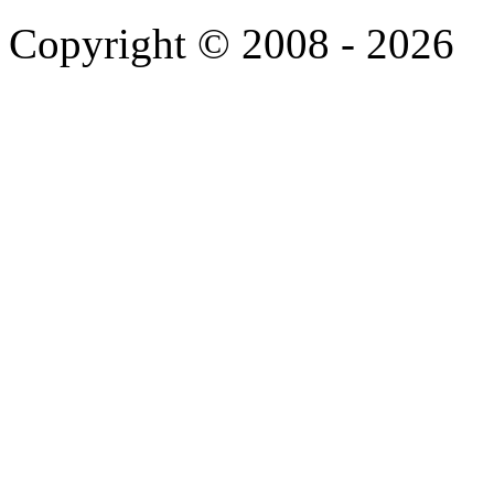
Copyright © 2008 - 2026