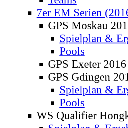
7er EM Serien (201
GPS Moskau 201
Spielplan & Er
Pools
GPS Exeter 2016
GPS Gdingen 20
Spielplan & Er
Pools
WS Qualifier Hong