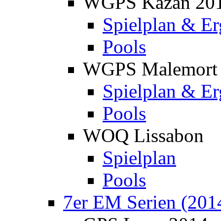
WGPS Kazan 20
Spielplan & Er
Pools
WGPS Malemort
Spielplan & Er
Pools
WOQ Lissabon
Spielplan
Pools
7er EM Serien (201