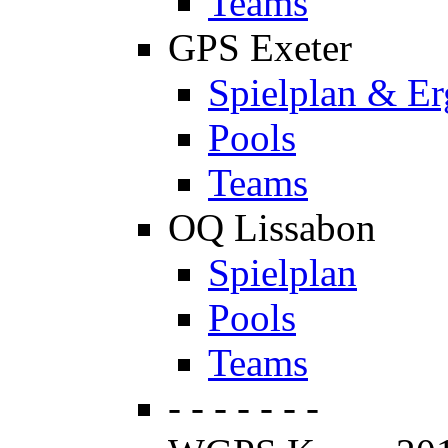
Teams
GPS Exeter
Spielplan & Er
Pools
Teams
OQ Lissabon
Spielplan
Pools
Teams
- - - - - - -