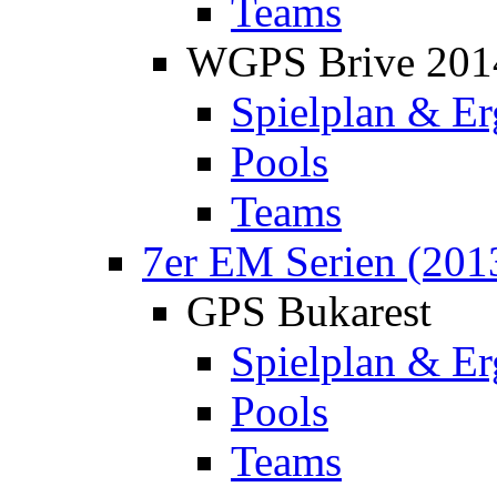
Teams
WGPS Brive 201
Spielplan & Er
Pools
Teams
7er EM Serien (201
GPS Bukarest
Spielplan & Er
Pools
Teams