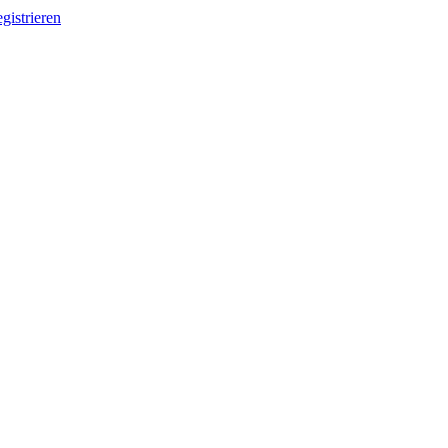
gistrieren