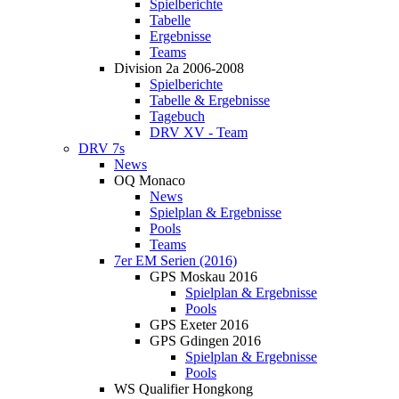
Spielberichte
Tabelle
Ergebnisse
Teams
Division 2a 2006-2008
Spielberichte
Tabelle & Ergebnisse
Tagebuch
DRV XV - Team
DRV 7s
News
OQ Monaco
News
Spielplan & Ergebnisse
Pools
Teams
7er EM Serien (2016)
GPS Moskau 2016
Spielplan & Ergebnisse
Pools
GPS Exeter 2016
GPS Gdingen 2016
Spielplan & Ergebnisse
Pools
WS Qualifier Hongkong