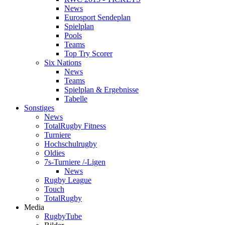
News
Eurosport Sendeplan
Spielplan
Pools
Teams
Top Try Scorer
Six Nations
News
Teams
Spielplan & Ergebnisse
Tabelle
Sonstiges
News
TotalRugby Fitness
Turniere
Hochschulrugby
Oldies
7s-Turniere /-Ligen
News
Rugby League
Touch
TotalRugby
Media
RugbyTube