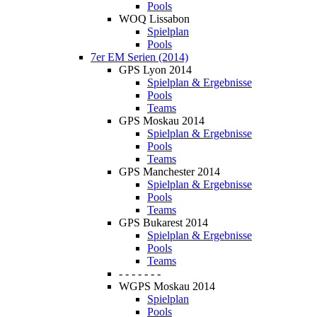
Pools
WOQ Lissabon
Spielplan
Pools
7er EM Serien (2014)
GPS Lyon 2014
Spielplan & Ergebnisse
Pools
Teams
GPS Moskau 2014
Spielplan & Ergebnisse
Pools
Teams
GPS Manchester 2014
Spielplan & Ergebnisse
Pools
Teams
GPS Bukarest 2014
Spielplan & Ergebnisse
Pools
Teams
- - - - - - -
WGPS Moskau 2014
Spielplan
Pools