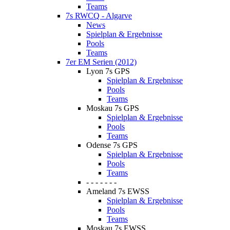
Teams
7s RWCQ - Algarve
News
Spielplan & Ergebnisse
Pools
Teams
7er EM Serien (2012)
Lyon 7s GPS
Spielplan & Ergebnisse
Pools
Teams
Moskau 7s GPS
Spielplan & Ergebnisse
Pools
Teams
Odense 7s GPS
Spielplan & Ergebnisse
Pools
Teams
- - - - - - -
Ameland 7s EWSS
Spielplan & Ergebnisse
Pools
Teams
Moskau 7s EWSS