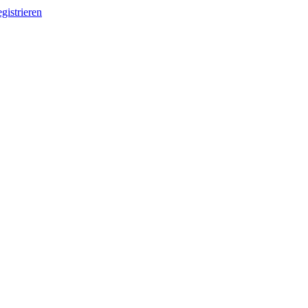
gistrieren