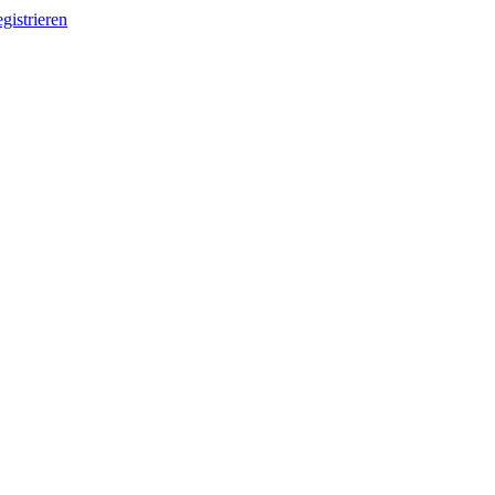
gistrieren