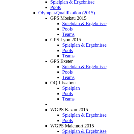
Spielplan & Ergebnisse
Pools
Olympia-Qualifikation (2015)
GPS Moskau 2015
Spielplan & Ergebnisse
Pools
Teams
GPS Lyon 2015
Spielplan & Ergebnisse
Pools
Teams
GPS Exeter
Spielplan & Ergebnisse
Pools
Teams
OQ Lissabon
Spielplan
Pools
Teams
- - - - - - -
WGPS Kazan 2015
Spielplan & Ergebnisse
Pools
WGPS Malemort 2015
Spielplan & Ergebnisse