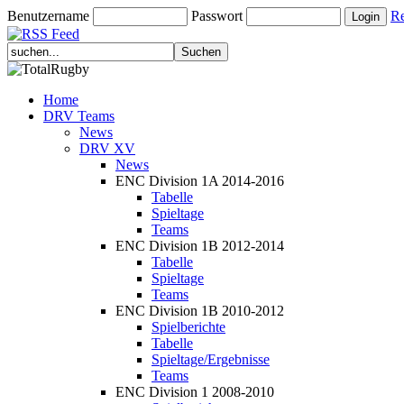
Benutzername
Passwort
Re
Home
DRV Teams
News
DRV XV
News
ENC Division 1A 2014-2016
Tabelle
Spieltage
Teams
ENC Division 1B 2012-2014
Tabelle
Spieltage
Teams
ENC Division 1B 2010-2012
Spielberichte
Tabelle
Spieltage/Ergebnisse
Teams
ENC Division 1 2008-2010