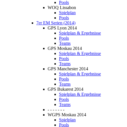
Pools
WOQ Lissabon
Spielplan
Pools
7er EM Serien (2014)
GPS Lyon 2014
Spielplan & Ergebnisse
Pools
Teams
GPS Moskau 2014
Spielplan & Ergebnisse
Pools
Teams
GPS Manchester 2014
Spielplan & Ergebnisse
Pools
Teams
GPS Bukarest 2014
Spielplan & Ergebnisse
Pools
Teams
- - - - - - -
WGPS Moskau 2014
Spielplan
Pools