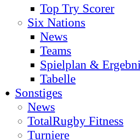
Top Try Scorer
Six Nations
News
Teams
Spielplan & Ergebni
Tabelle
Sonstiges
News
TotalRugby Fitness
Turniere