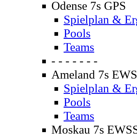
Odense 7s GPS
Spielplan & Er
Pools
Teams
- - - - - - -
Ameland 7s EW
Spielplan & Er
Pools
Teams
Moskau 7s EWS