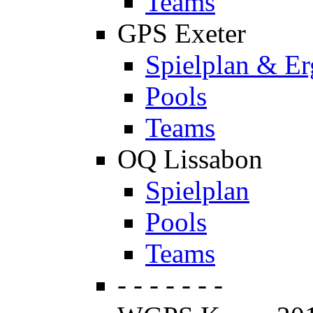
Teams
GPS Exeter
Spielplan & Er
Pools
Teams
OQ Lissabon
Spielplan
Pools
Teams
- - - - - - -