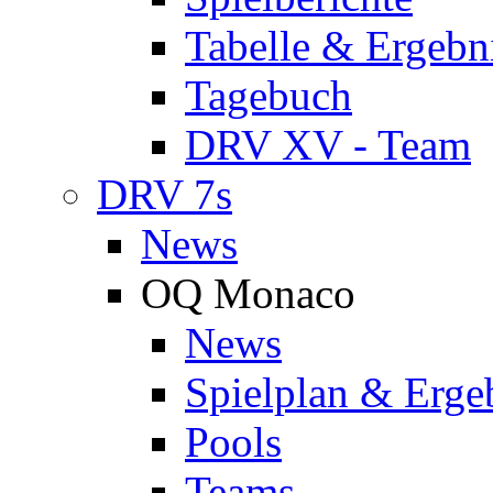
Tabelle & Ergebn
Tagebuch
DRV XV - Team
DRV 7s
News
OQ Monaco
News
Spielplan & Erge
Pools
Teams