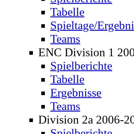
Tabelle
Spieltage/Ergebni
Teams
ENC Division 1 20
Spielberichte
Tabelle
Ergebnisse
Teams
Division 2a 2006-2
Spielberichte