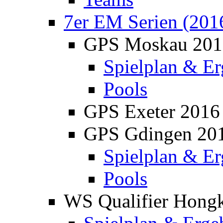
7er EM Serien (201
GPS Moskau 201
Spielplan & Er
Pools
GPS Exeter 2016
GPS Gdingen 20
Spielplan & Er
Pools
WS Qualifier Hong