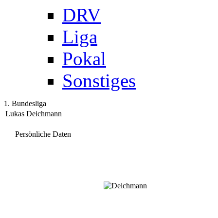
DRV
Liga
Pokal
Sonstiges
1. Bundesliga
Lukas Deichmann
Persönliche Daten