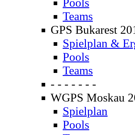
Pools
Teams
GPS Bukarest 20
Spielplan & Er
Pools
Teams
- - - - - - -
WGPS Moskau 2
Spielplan
Pools