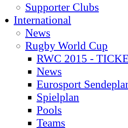
Supporter Clubs
International
News
Rugby World Cup
RWC 2015 - TICK
News
Eurosport Sendepla
Spielplan
Pools
Teams