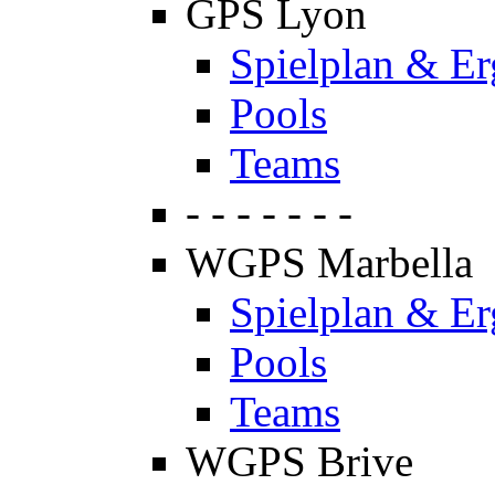
GPS Lyon
Spielplan & Er
Pools
Teams
- - - - - - -
WGPS Marbella
Spielplan & Er
Pools
Teams
WGPS Brive