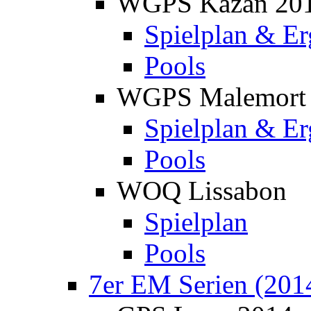
WGPS Kazan 20
Spielplan & Er
Pools
WGPS Malemort
Spielplan & Er
Pools
WOQ Lissabon
Spielplan
Pools
7er EM Serien (201