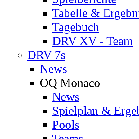
Tabelle & Ergebn
Tagebuch
DRV XV - Team
DRV 7s
News
OQ Monaco
News
Spielplan & Erge
Pools
Teams