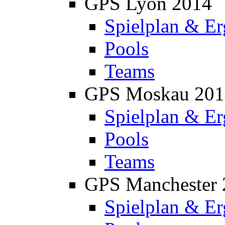
GPS Lyon 2014
Spielplan & Er
Pools
Teams
GPS Moskau 201
Spielplan & Er
Pools
Teams
GPS Manchester 
Spielplan & Er