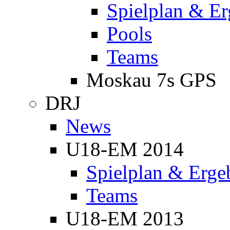
Spielplan & Er
Pools
Teams
Moskau 7s GPS
DRJ
News
U18-EM 2014
Spielplan & Erge
Teams
U18-EM 2013