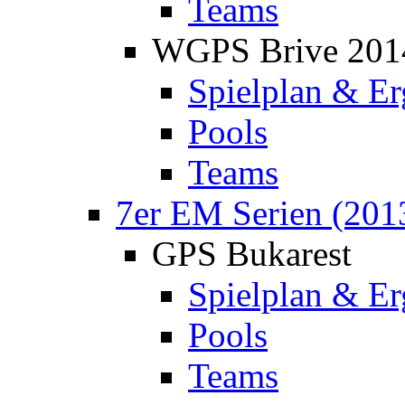
Teams
WGPS Brive 201
Spielplan & Er
Pools
Teams
7er EM Serien (201
GPS Bukarest
Spielplan & Er
Pools
Teams