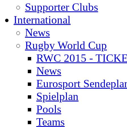
Supporter Clubs
International
News
Rugby World Cup
RWC 2015 - TICK
News
Eurosport Sendepla
Spielplan
Pools
Teams