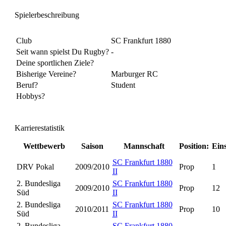
Spielerbeschreibung
Club
SC Frankfurt 1880
Seit wann spielst Du Rugby?
-
Deine sportlichen Ziele?
Bisherige Vereine?
Marburger RC
Beruf?
Student
Hobbys?
Karrierestatistik
Wettbewerb
Saison
Mannschaft
Position:
Eins
SC Frankfurt 1880
DRV Pokal
2009/2010
Prop
1
II
2. Bundesliga
SC Frankfurt 1880
2009/2010
Prop
12
Süd
II
2. Bundesliga
SC Frankfurt 1880
2010/2011
Prop
10
Süd
II
2. Bundesliga
SC Frankfurt 1880