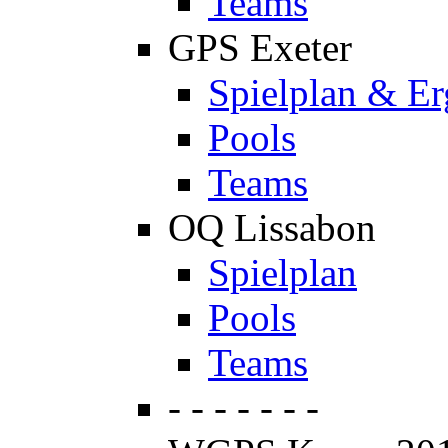
Teams
GPS Exeter
Spielplan & Er
Pools
Teams
OQ Lissabon
Spielplan
Pools
Teams
- - - - - - -