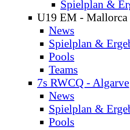
Spielplan & Er
U19 EM - Mallorca
News
Spielplan & Erge
Pools
Teams
7s RWCQ - Algarve
News
Spielplan & Erge
Pools