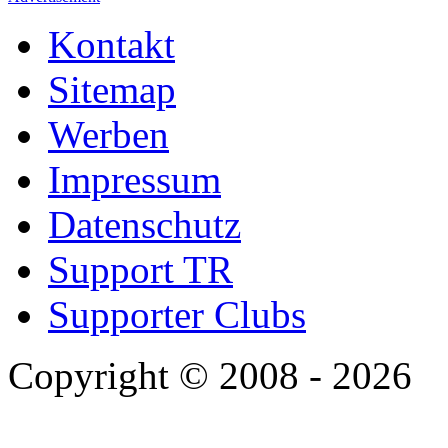
Kontakt
Sitemap
Werben
Impressum
Datenschutz
Support TR
Supporter Clubs
Copyright © 2008 - 2026