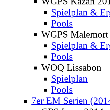
WGPS Kazan 20
Spielplan & Er
Pools
WGPS Malemort
Spielplan & Er
Pools
WOQ Lissabon
Spielplan
Pools
7er EM Serien (201