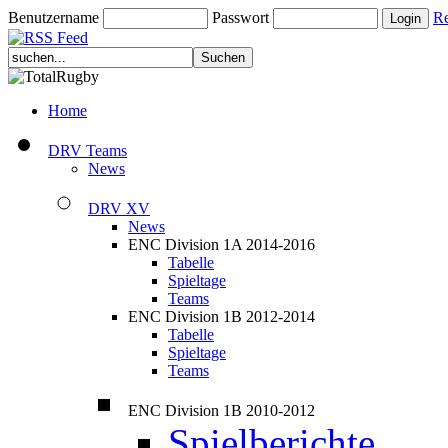
Benutzername
Passwort
Re
Home
DRV Teams
News
DRV XV
News
ENC Division 1A 2014-2016
Tabelle
Spieltage
Teams
ENC Division 1B 2012-2014
Tabelle
Spieltage
Teams
ENC Division 1B 2010-2012
Spielberichte