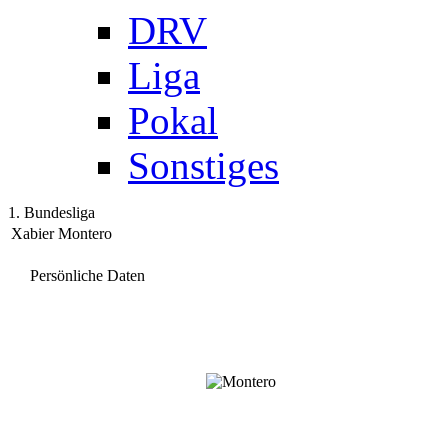
DRV
Liga
Pokal
Sonstiges
1. Bundesliga
Xabier Montero
Persönliche Daten