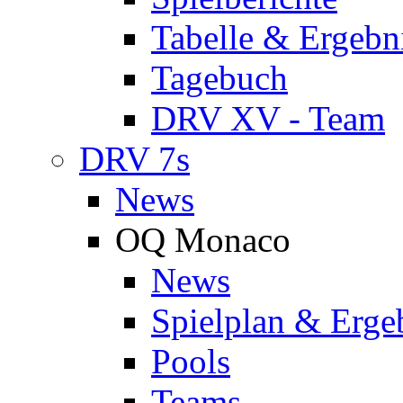
Tabelle & Ergebn
Tagebuch
DRV XV - Team
DRV 7s
News
OQ Monaco
News
Spielplan & Erge
Pools
Teams