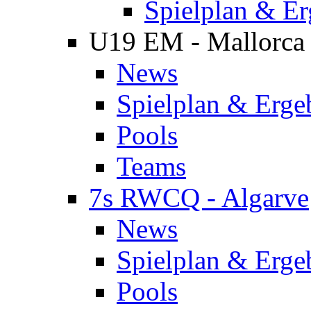
Spielplan & Er
U19 EM - Mallorca
News
Spielplan & Erge
Pools
Teams
7s RWCQ - Algarve
News
Spielplan & Erge
Pools