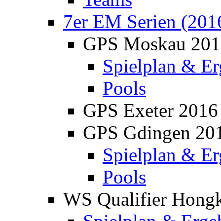
7er EM Serien (201
GPS Moskau 201
Spielplan & Er
Pools
GPS Exeter 2016
GPS Gdingen 20
Spielplan & Er
Pools
WS Qualifier Hong