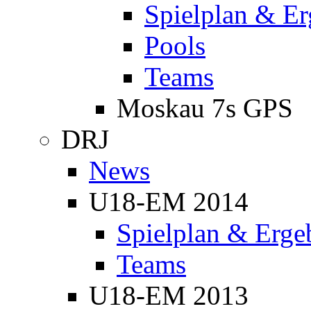
Spielplan & Er
Pools
Teams
Moskau 7s GPS
DRJ
News
U18-EM 2014
Spielplan & Erge
Teams
U18-EM 2013