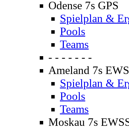
Odense 7s GPS
Spielplan & Er
Pools
Teams
- - - - - - -
Ameland 7s EW
Spielplan & Er
Pools
Teams
Moskau 7s EWS