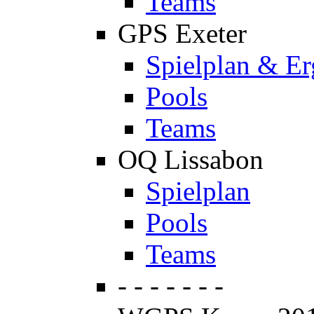
Teams
GPS Exeter
Spielplan & Er
Pools
Teams
OQ Lissabon
Spielplan
Pools
Teams
- - - - - - -