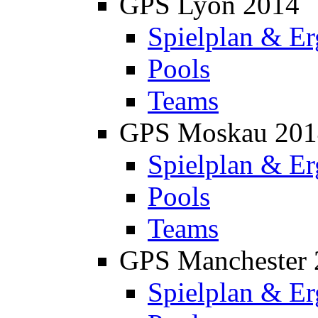
GPS Lyon 2014
Spielplan & Er
Pools
Teams
GPS Moskau 201
Spielplan & Er
Pools
Teams
GPS Manchester 
Spielplan & Er