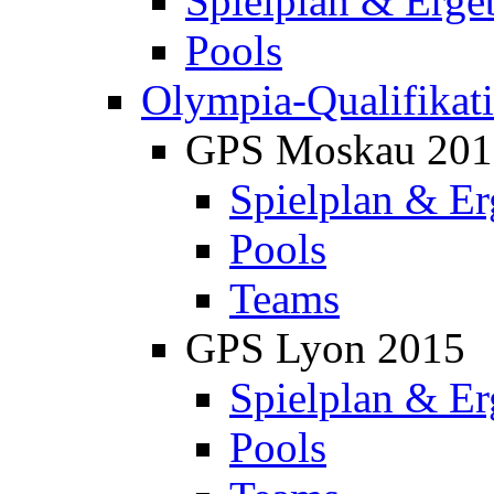
Spielplan & Erge
Pools
Olympia-Qualifikat
GPS Moskau 201
Spielplan & Er
Pools
Teams
GPS Lyon 2015
Spielplan & Er
Pools