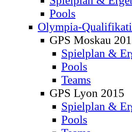
Spielplan & Erge
Pools
Olympia-Qualifikat
GPS Moskau 201
Spielplan & Er
Pools
Teams
GPS Lyon 2015
Spielplan & Er
Pools