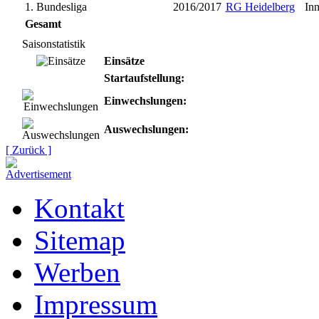
1. Bundesliga
2016/2017
RG Heidelberg
Inn
Gesamt
Saisonstatistik
Einsätze
Startaufstellung:
Einwechslungen:
Auswechslungen:
[ Zurück ]
Kontakt
Sitemap
Werben
Impressum