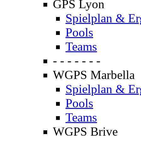
GPS Lyon
Spielplan & Er
Pools
Teams
- - - - - - -
WGPS Marbella
Spielplan & Er
Pools
Teams
WGPS Brive