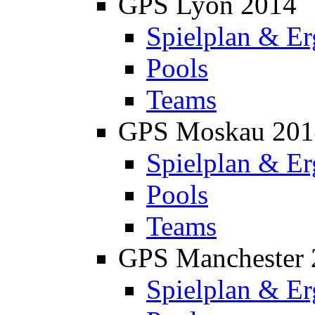
GPS Lyon 2014
Spielplan & Er
Pools
Teams
GPS Moskau 201
Spielplan & Er
Pools
Teams
GPS Manchester 
Spielplan & Er