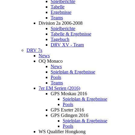
Spielberichte
Tabelle
Ergebnisse
Teams
Division 2a 2006-2008
Spielberichte
Tabelle & Ergebnisse
Tagebuch
DRV XV - Team
DRV 7s
News
OQ Monaco
News
Spielplan & Ergebnisse
Pools
Teams
7er EM Serien (2016)
GPS Moskau 2016
Spielplan & Ergebnisse
Pools
GPS Exeter 2016
GPS Gdingen 2016
Spielplan & Ergebnisse
Pools
WS Qualifier Hongkong