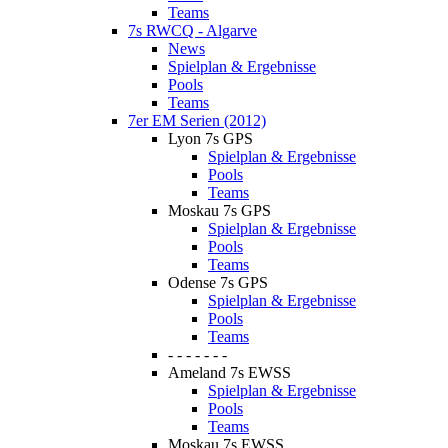
Teams
7s RWCQ - Algarve
News
Spielplan & Ergebnisse
Pools
Teams
7er EM Serien (2012)
Lyon 7s GPS
Spielplan & Ergebnisse
Pools
Teams
Moskau 7s GPS
Spielplan & Ergebnisse
Pools
Teams
Odense 7s GPS
Spielplan & Ergebnisse
Pools
Teams
- - - - - - -
Ameland 7s EWSS
Spielplan & Ergebnisse
Pools
Teams
Moskau 7s EWSS