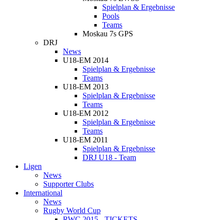
Spielplan & Ergebnisse
Pools
Teams
Moskau 7s GPS
DRJ
News
U18-EM 2014
Spielplan & Ergebnisse
Teams
U18-EM 2013
Spielplan & Ergebnisse
Teams
U18-EM 2012
Spielplan & Ergebnisse
Teams
U18-EM 2011
Spielplan & Ergebnisse
DRJ U18 - Team
Ligen
News
Supporter Clubs
International
News
Rugby World Cup
RWC 2015 - TICKETS