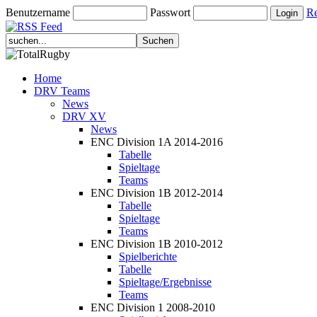
Benutzername
Passwort
Re
Home
DRV Teams
News
DRV XV
News
ENC Division 1A 2014-2016
Tabelle
Spieltage
Teams
ENC Division 1B 2012-2014
Tabelle
Spieltage
Teams
ENC Division 1B 2010-2012
Spielberichte
Tabelle
Spieltage/Ergebnisse
Teams
ENC Division 1 2008-2010