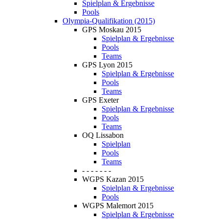
Spielplan & Ergebnisse
Pools
Olympia-Qualifikation (2015)
GPS Moskau 2015
Spielplan & Ergebnisse
Pools
Teams
GPS Lyon 2015
Spielplan & Ergebnisse
Pools
Teams
GPS Exeter
Spielplan & Ergebnisse
Pools
Teams
OQ Lissabon
Spielplan
Pools
Teams
- - - - - - -
WGPS Kazan 2015
Spielplan & Ergebnisse
Pools
WGPS Malemort 2015
Spielplan & Ergebnisse