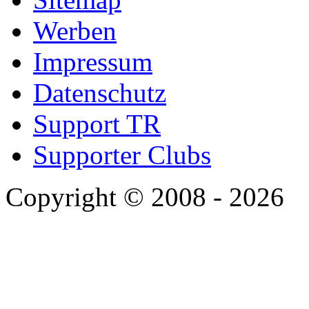
Werben
Impressum
Datenschutz
Support TR
Supporter Clubs
Copyright © 2008 - 2026