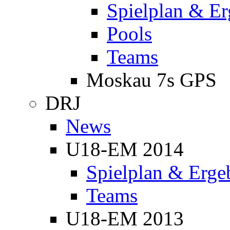
Spielplan & Er
Pools
Teams
Moskau 7s GPS
DRJ
News
U18-EM 2014
Spielplan & Erge
Teams
U18-EM 2013