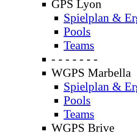
GPS Lyon
Spielplan & Er
Pools
Teams
- - - - - - -
WGPS Marbella
Spielplan & Er
Pools
Teams
WGPS Brive