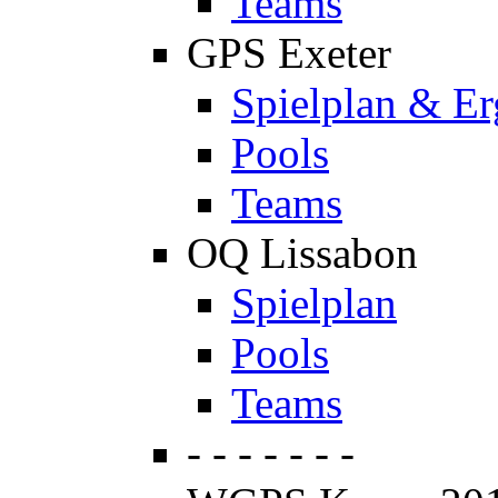
Teams
GPS Exeter
Spielplan & Er
Pools
Teams
OQ Lissabon
Spielplan
Pools
Teams
- - - - - - -