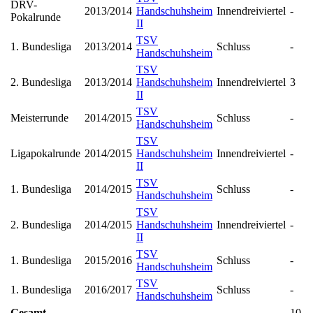
DRV-
2013/2014
Handschuhsheim
Innendreiviertel
-
Pokalrunde
II
TSV
1. Bundesliga
2013/2014
Schluss
-
Handschuhsheim
TSV
2. Bundesliga
2013/2014
Handschuhsheim
Innendreiviertel
3
II
TSV
Meisterrunde
2014/2015
Schluss
-
Handschuhsheim
TSV
Ligapokalrunde
2014/2015
Handschuhsheim
Innendreiviertel
-
II
TSV
1. Bundesliga
2014/2015
Schluss
-
Handschuhsheim
TSV
2. Bundesliga
2014/2015
Handschuhsheim
Innendreiviertel
-
II
TSV
1. Bundesliga
2015/2016
Schluss
-
Handschuhsheim
TSV
1. Bundesliga
2016/2017
Schluss
-
Handschuhsheim
Gesamt
10